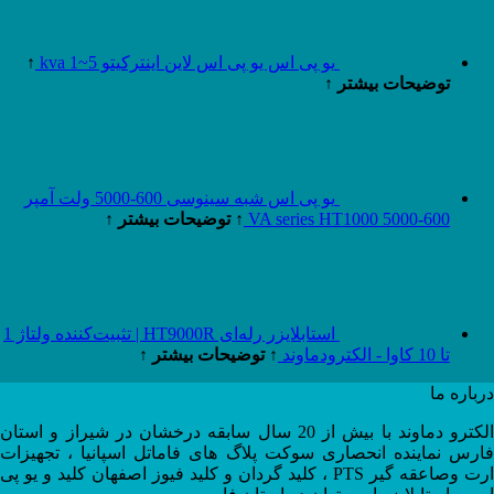
یو پی اس یو پی اس لاین اینترکیتو 5~1 kva
↑
توضیحات بیشتر ↑
یو پی اس شبه سینوسی 600-5000 ولت آمپر
600-5000 VA series HT1000
↑ توضیحات بیشتر ↑
استابلایزر رله‌ای HT9000R | تثبیت‌کننده ولتاژ 1
تا 10 کاوا - الکترودماوند
↑ توضیحات بیشتر ↑
درباره ما
الکترو دماوند با بیش از 20 سال سابقه درخشان در شیراز و استان
فارس نماینده انحصاری سوکت پلاگ های فاماتل اسپانیا ، تجهیزات
ارت وصاعقه گیر PTS ، کلید گردان و کلید فیوز اصفهان کلید و یو پی