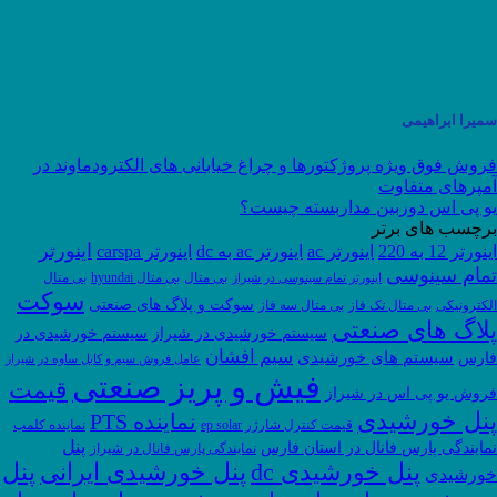
سمیرا ابراهیمی
فروش فوق ویژه پروژکتورها و چراغ خیابانی های الکترودماوند در
آمپرهای متفاوت
یو پی اس دوربین مداربسته چیست؟
برچسب های برتر
اینورتر
اینورتر 12 به 220
اینورتر ac
اینورتر ac به dc
اینورتر carspa
تمام سینوسی
بی متال
بی متال hyundai
بی متال
اینورتر تمام سینوسی در شیراز
سوکت
سوکت و پلاگ های صنعتی
الکترونیکی
بی متال تک فاز
بی متال سه فاز
پلاگ های صنعتی
سیستم خورشیدی در شیراز
سیستم خورشیدی در
سیم افشان
سیستم های خورشیدی
فارس
عامل فروش سیم و کابل ساوه در شیراز
فیش و پریز صنعتی
قیمت
فروش یو پی اس در شیراز
پنل خورشیدی
نماینده PTS
قیمت کنترل شارژر ep solar
نماینده کلمپ
پنل
نمایندگی پارس فانال در استان فارس
نمایندگی پارس فانال در شیراز
پنل
پنل خورشیدی dc
پنل خورشیدی ایرانی
خورشیدی