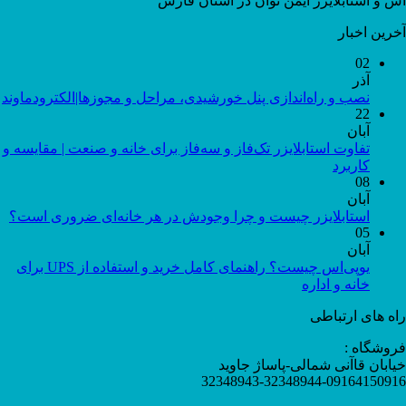
اس و استابلایزر ایمن توان در استان فارس
آخرین اخبار
02
آذر
نصب و راه‌اندازی پنل خورشیدی، مراحل و مجوزها|الکترودماوند
22
آبان
تفاوت استابلایزر تک‌فاز و سه‌فاز برای خانه و صنعت | مقایسه و
کاربرد
08
آبان
استابلایزر چیست و چرا وجودش در هر خانه‌ای ضروری است؟
05
آبان
یوپی‌اس چیست؟ راهنمای کامل خرید و استفاده از UPS برای
خانه و اداره
راه های ارتباطی
فروشگاه :
خیابان قاآنی شمالی-پاساژ جاوید
32348943-32348944-09164150916