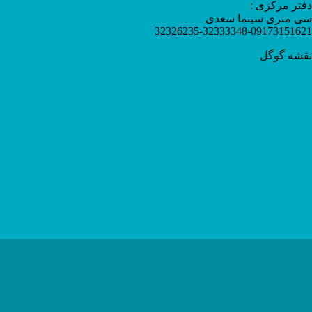
دفتر مرکزی :
سی متری سینما سعدی
32326235-32333348-09173151621
نقشه گوگل