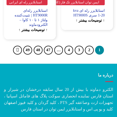
استابلایزر تک فاز (STABILIZER SINGLE PHASE)
استابلایزر رله ای ایرانی
استابلایزر رله ای kva
استابلایزر رله‌ای
HT9000R | تثبیت‌کننده
ولتاژ ۱ تا ۱۰ کاوا –
ت بیشتر ↑
الکترودماوند
↑ توضیحات بیشتر ↑
49
48
47
…
4
3
2
الکترو دماوند با بیش از 20 سال سابقه درخشان در شیراز و
ماینده انحصاری سوکت پلاگ های فاماتل اسپانیا ،
تجهیزات ارت وصاعقه گیر PTS ، کلید گردان و کلید فیوز اصفهان
 اس و استابلایزر ایمن توان در استان فارس