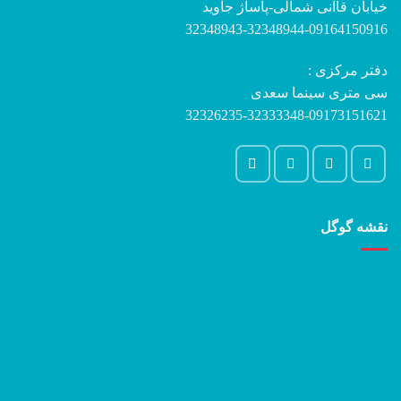
 شمالی-پاساژ جاوید
32348943-32348944-
:
نما سعدی
32326235-32333348-