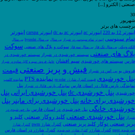
صنعتی | الکترو [...]
30
شهریور
برچسب های برتر
اینورتر
اینورتر 12 به 220
اینورتر ac
اینورتر ac به dc
اینورتر carspa
تمام سینوسی
بی متال
بی متال hyundai
بی متال
اینورتر تمام سینوسی در شیراز
سوکت
سوکت و پلاگ های صنعتی
الکترونیکی
بی متال تک فاز
بی متال سه فاز
پلاگ های صنعتی
سیستم خورشیدی در شیراز
سیستم خورشیدی در
سیم افشان
سیستم های خورشیدی
فارس
عامل فروش سیم و کابل ساوه در شیراز
فیش و پریز صنعتی
قیمت
فروش یو پی اس در شیراز
پنل خورشیدی
نماینده PTS
قیمت کنترل شارژر ep solar
نماینده کلمپ
پنل
نمایندگی پارس فانال در استان فارس
نمایندگی پارس فانال در شیراز
پنل
پنل خورشیدی dc
پنل خورشیدی ایرانی
خورشیدی
خورشیدی برای خانه
پنل خورشیدی برای ماینر
پنل
خورشیدی خانگی
پنل خورشیدی در استان فارس
پنل خورشیدی در
پنل خورشیدی صنعتی
کلید روکار صنعتی
کلید و
شیراز
پریز صنعتی توکار
کلید پریز صنعتی
کنترل شارژ pwm
کنترل شارژ
کنترل شارژر
کنترل شارژر در استان فارس
خورشیدی mppt
کنترل شارژر خورشیدی