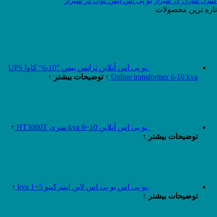
یو پی اس ایمن توان در شیراز
کنترل شارژر در شیراز
تازه ترین محصولات
یو پی اس آنلاین ترانس بیس ”10-6“ کاوا UPS
Online transformer 6-10 kva
↑ توضیحات بیشتر ↑
یو پی اس آنلاین 10~6 kva سری HT3000T
↑
توضیحات بیشتر ↑
یو پی اس یو پی اس لاین اینترکیتو 5~1 kva
↑
توضیحات بیشتر ↑