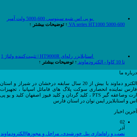
یو پی اس شبه سینوسی 600-5000 ولت آمپر
600-5000 VA series HT1000
↑ توضیحات بیشتر ↑
استابلایزر رله‌ای HT9000R | تثبیت‌کننده ولتاژ 1
تا 10 کاوا - الکترودماوند
↑ توضیحات بیشتر ↑
درباره ما
الکترو دماوند با بیش از 20 سال سابقه درخشان در شیراز و استان
فارس نماینده انحصاری سوکت پلاگ های فاماتل اسپانیا ، تجهیزات
ارت وصاعقه گیر PTS ، کلید گردان و کلید فیوز اصفهان کلید و یو پی
اس و استابلایزر ایمن توان در استان فارس
آخرین اخبار
02
آذر
نصب و راه‌اندازی پنل خورشیدی، مراحل و مجوزها|الکترودماوند