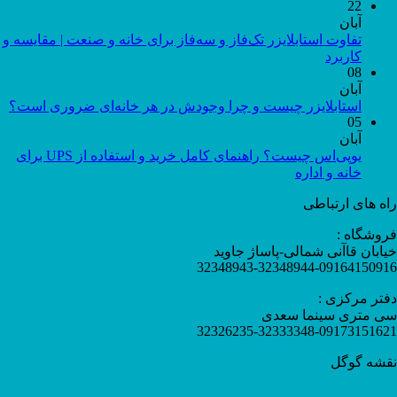
22
آبان
تفاوت استابلایزر تک‌فاز و سه‌فاز برای خانه و صنعت | مقایسه و
کاربرد
08
آبان
استابلایزر چیست و چرا وجودش در هر خانه‌ای ضروری است؟
05
آبان
یوپی‌اس چیست؟ راهنمای کامل خرید و استفاده از UPS برای
خانه و اداره
راه های ارتباطی
فروشگاه :
خیابان قاآنی شمالی-پاساژ جاوید
32348943-32348944-09164150916
دفتر مرکزی :
سی متری سینما سعدی
32326235-32333348-09173151621
نقشه گوگل