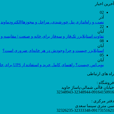
آخرین اخبار
02
آذر
نصب و راه‌اندازی پنل خورشیدی، مراحل و مجوزها|الکترودماوند
22
آبان
تفاوت استابلایزر تک‌فاز و سه‌فاز برای خانه و صنعت | مقایسه و 
08
آبان
استابلایزر چیست و چرا وجودش در هر خانه‌ای ضروری است؟
05
آبان
یوپی‌اس چیست؟ راهنمای کامل خرید و استفاده از UPS برای خانه و اداره
راه های ارتباطی
فروشگاه :
خیابان قاآنی شمالی-پاساژ جاوید
32348943-32348944-09164150916
دفتر مرکزی :
سی متری سینما سعدی
32326235-32333348-09173151621