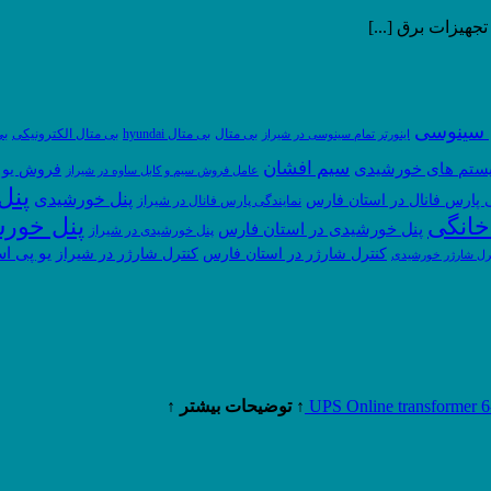
جهیزات برق [...]
م سینوسی
بی متال
بی متال hyundai
بی متال الکترونیکی
بی
اینورتر تمام سینوسی در شیراز
سیم افشان
ستم های خورشیدی
فروش یو 
عامل فروش سیم و کابل ساوه در شیراز
پنل
پنل خورشیدی
ی پارس فانال در استان فارس
نمایندگی پارس فانال در شیراز
خانگی
پنل خور
پنل خورشیدی در استان فارس
پنل خورشیدی در شیراز
یو پی اس
کنترل شارژر در استان فارس
کنترل شارژر در شیراز
رل شارژر خورشیدی
↑ توضیحات بیشتر ↑