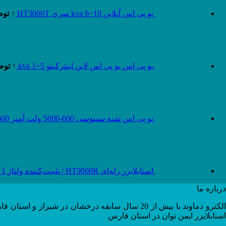
یو پی اس آنلاین 10~6 kva سری HT3000T
↑ توض
یو پی اس یو پی اس لاین اینترکیتو 5~1 kva
↑ توض
یو پی اس شبه سینوسی 600-5000 ولت آمپر 600-5000 VA series HT1000
استابلایزر رله‌ای HT9000R | تثبیت‌کننده ولتاژ 1 تا 10 کاوا - الکترودماوند
درباره ما
استابلایزر ایمن توان در استان فارس