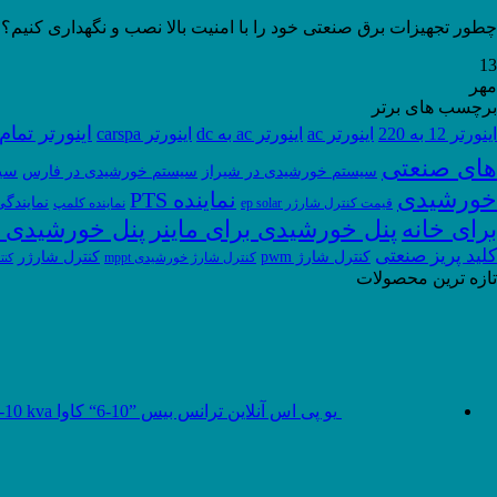
چطور تجهیزات برق صنعتی خود را با امنیت بالا نصب و نگهداری کنیم؟ ت
13
مهر
برچسب های برتر
اینورتر تما
اینورتر 12 به 220
اینورتر ac
اینورتر ac به dc
اینورتر carspa
های صنعتی
سی
سیستم خورشیدی در شیراز
سیستم خورشیدی در فارس
خورشیدی
نماینده PTS
نمایندگ
قیمت کنترل شارژر ep solar
نماینده کلمپ
برای خانه
پنل خورشیدی برای ماینر
پنل خورشیدی 
کلید پریز صنعتی
کنترل شارژ pwm
کنترل شارژر
کنترل شارژ خورشیدی mppt
کنت
تازه ترین محصولات
یو پی اس آنلاین ترانس بیس ”10-6“ کاوا UPS Online transformer 6-10 kva