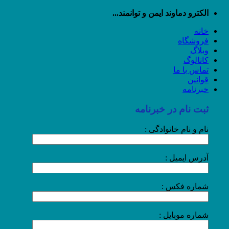
رش
الکترو دماوند ایمن و توانمند...
ه
خانه
حتوا
فروشگاه
وبلاگ
کاتالوگ
تماس با ما
قوانین
خبرنامه
ثبت نام در خبرنامه
نام و نام خانوادگی :
آدرس ایمیل :
شماره فکس :
شماره موبایل :