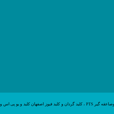
الکترو دماوند با بیش از 20 سال سابقه درخشان در شیراز و استان فارس نماینده انحصاری سوکت پلاگ های فاماتل اسپانیا ، تجهیزات ارت وصاعقه گیر PTS ، کلید گردان و کلید فیوز اصفهان کلید و یو پی اس و