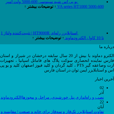
یو پی اس شبه سینوسی 600-5000 ولت آمپر
600-5000 VA series HT1000
↑ توضیحات بیشتر ↑
استابلایزر رله‌ای HT9000R | تثبیت‌کننده ولتاژ 1
تا 10 کاوا - الکترودماوند
↑ توضیحات بیشتر ↑
درباره ما
الکترو دماوند با بیش از 20 سال سابقه درخشان در شیراز و استان
فارس نماینده انحصاری سوکت پلاگ های فاماتل اسپانیا ، تجهیزات
ارت وصاعقه گیر PTS ، کلید گردان و کلید فیوز اصفهان کلید و یو پی
اس و استابلایزر ایمن توان در استان فارس
آخرین اخبار
02
آذر
نصب و راه‌اندازی پنل خورشیدی، مراحل و مجوزها|الکترودماوند
22
آبان
تفاوت استابلایزر تک‌فاز و سه‌فاز برای خانه و صنعت | مقایسه و