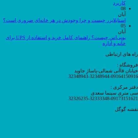
کاربرد
08
آبان
استابلایزر چیست و چرا وجودش در هر خانه‌ای ضروری است؟
05
آبان
یوپی‌اس چیست؟ راهنمای کامل خرید و استفاده از UPS برای
خانه و اداره
راه های ارتباطی
فروشگاه :
خیابان قاآنی شمالی-پاساژ جاوید
32348943-32348944-09164150916
دفتر مرکزی :
سی متری سینما سعدی
32326235-32333348-09173151621
نقشه گوگل