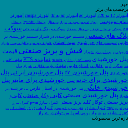
مهر
برچسب های برتر
اینورتر
اینورتر 12 به 220
اینورتر ac
اینورتر ac به dc
اینورتر carspa
تمام سینوسی
بی متال
بی متال hyundai
بی متال
اینورتر تمام سینوسی در شیراز
سوکت
سوکت و پلاگ های صنعتی
الکترونیکی
بی متال تک فاز
بی متال سه فاز
پلاگ های صنعتی
سیستم خورشیدی در شیراز
سیستم خورشیدی در
سیم افشان
سیستم های خورشیدی
فارس
عامل فروش سیم و کابل ساوه در شیراز
فیش و پریز صنعتی
قیمت
فروش یو پی اس در شیراز
پنل خورشیدی
نماینده PTS
قیمت کنترل شارژر ep solar
نماینده کلمپ
پنل
نمایندگی پارس فانال در استان فارس
نمایندگی پارس فانال در شیراز
پنل
پنل خورشیدی dc
پنل خورشیدی ایرانی
خورشیدی
خورشیدی برای خانه
پنل خورشیدی برای ماینر
پنل
خورشیدی خانگی
پنل خورشیدی در استان فارس
پنل خورشیدی در
پنل خورشیدی صنعتی
کلید روکار صنعتی
کلید و
شیراز
پریز صنعتی توکار
کلید پریز صنعتی
کنترل شارژ pwm
کنترل شارژ
کنترل شارژر
کنترل شارژر در استان فارس
خورشیدی mppt
کنترل شارژر خورشیدی
یو پی اس ایمن توان در شیراز
کنترل شارژر در شیراز
تازه ترین محصولات