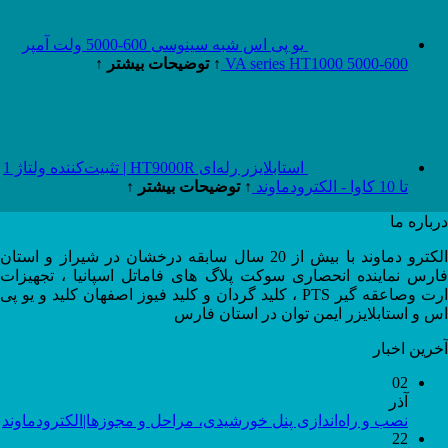
یو پی اس شبه سینوسی 600-5000 ولت آمپر
600-5000 VA series HT1000
↑ توضیحات بیشتر ↑
استابلایزر رله‌ای HT9000R | تثبیت‌کننده ولتاژ 1
تا 10 کاوا - الکترودماوند
↑ توضیحات بیشتر ↑
درباره ما
الکترو دماوند با بیش از 20 سال سابقه درخشان در شیراز و استان
فارس نماینده انحصاری سوکت پلاگ های فاماتل اسپانیا ، تجهیزات
ارت وصاعقه گیر PTS ، کلید گردان و کلید فیوز اصفهان کلید و یو پی
اس و استابلایزر ایمن توان در استان فارس
آخرین اخبار
02
آذر
نصب و راه‌اندازی پنل خورشیدی، مراحل و مجوزها|الکترودماوند
22