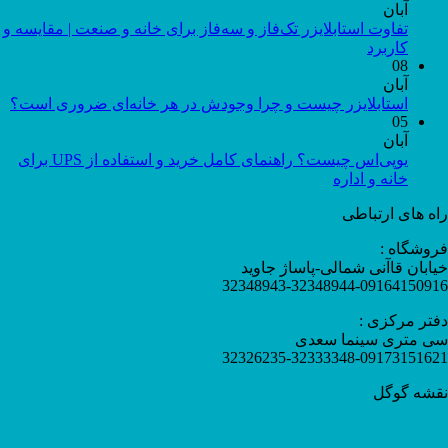
آبان
تفاوت استابلایزر تک‌فاز و سه‌فاز برای خانه و صنعت | مقایسه و
کاربرد
08
آبان
استابلایزر چیست و چرا وجودش در هر خانه‌ای ضروری است؟
05
آبان
یوپی‌اس چیست؟ راهنمای کامل خرید و استفاده از UPS برای
خانه و اداره
راه های ارتباطی
فروشگاه :
خیابان قاآنی شمالی-پاساژ جاوید
32348943-32348944-09164150916
دفتر مرکزی :
سی متری سینما سعدی
32326235-32333348-09173151621
نقشه گوگل