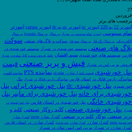
27
فروردین
برچسب های برتر
اینورتر
اینورتر 12 به 220
اینورتر ac
اینورتر ac به dc
اینورتر carspa
تمام سینوسی
بی متال
بی متال hyundai
بی متال
اینورتر تمام سینوسی در شیراز
سوکت
سوکت و پلاگ های صنعتی
الکترونیکی
بی متال تک فاز
بی متال سه فاز
پلاگ های صنعتی
سیستم خورشیدی در شیراز
سیستم خورشیدی در
سیم افشان
سیستم های خورشیدی
فارس
عامل فروش سیم و کابل ساوه در شیراز
فیش و پریز صنعتی
قیمت
فروش یو پی اس در شیراز
پنل خورشیدی
نماینده PTS
قیمت کنترل شارژر ep solar
نماینده کلمپ
پنل
نمایندگی پارس فانال در استان فارس
نمایندگی پارس فانال در شیراز
پنل
پنل خورشیدی dc
پنل خورشیدی ایرانی
خورشیدی
خورشیدی برای خانه
پنل خورشیدی برای ماینر
پنل
خورشیدی خانگی
پنل خورشیدی در استان فارس
پنل خورشیدی در
پنل خورشیدی صنعتی
کلید روکار صنعتی
کلید و
شیراز
پریز صنعتی توکار
کلید پریز صنعتی
کنترل شارژ pwm
کنترل شارژ
کنترل شارژر
کنترل شارژر در استان فارس
خورشیدی mppt
کنترل شارژر خورشیدی
یو پی اس ایمن توان در شیراز
کنترل شارژر در شیراز