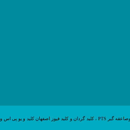
الکترو دماوند با بیش از 20 سال سابقه درخشان در شیراز و استان فارس نماینده انحصاری سوکت پلاگ های فاماتل اسپانیا ، تجهیزات ارت وصاعقه گیر PTS ، کلید گردان و کلید فیوز اصفهان کلید و یو پی اس و