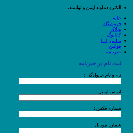
رش
الکترو دماوند ایمن و توانمند...
ه
خانه
حتوا
فروشگاه
وبلاگ
کاتالوگ
تماس با ما
قوانین
خبرنامه
ثبت نام در خبرنامه
نام و نام خانوادگی :
آدرس ایمیل :
شماره فکس :
شماره موبایل :