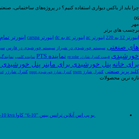
چرا باید از باکس دیواری استفاده کنیم؟ در پروژه‌های ساختمانی، صنعتی
06
مهر
برچسب های برتر
اینورتر تما
اینورتر 12 به 220
اینورتر ac
اینورتر ac به dc
اینورتر carspa
های صنعتی
سی
سیستم خورشیدی در شیراز
سیستم خورشیدی در فارس
خورشیدی
نماینده PTS
نمایندگ
قیمت کنترل شارژر ep solar
نماینده کلمپ
برای خانه
پنل خورشیدی برای ماینر
پنل خورشیدی 
کلید پریز صنعتی
کنترل شارژ pwm
کنترل شارژر
کنترل شارژ خورشیدی mppt
کنت
تازه ترین محصولات
یو پی اس آنلاین ترانس بیس ”10-6“ کاوا UPS Online transformer 6-10 kva