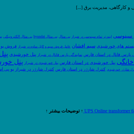
 و کارگاهی، مدیریت برق [...]
م سینوسی
بی متال
بی متال hyundai
بی متال الکترونیکی
بی
اینورتر تمام سینوسی در شیراز
سیم افشان
ستم های خورشیدی
فروش یو 
عامل فروش سیم و کابل ساوه در شیراز
پنل
پنل خورشیدی
ی پارس فانال در استان فارس
نمایندگی پارس فانال در شیراز
خانگی
پنل خور
پنل خورشیدی در استان فارس
پنل خورشیدی در شیراز
یو پی اس
کنترل شارژر در استان فارس
کنترل شارژر در شیراز
رل شارژر خورشیدی
↑ توضیحات بیشتر ↑