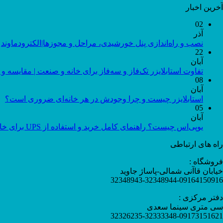
آخرین اخبار
02
آذر
نصب و راه‌اندازی پنل خورشیدی، مراحل و مجوزها|الکترودماوند
22
آبان
تفاوت استابلایزر تک‌فاز و سه‌فاز برای خانه و صنعت | مقایسه و 
08
آبان
استابلایزر چیست و چرا وجودش در هر خانه‌ای ضروری است؟
05
آبان
یوپی‌اس چیست؟ راهنمای کامل خرید و استفاده از UPS برای خانه و اداره
راه های ارتباطی
فروشگاه :
خیابان قاآنی شمالی-پاساژ جاوید
32348943-32348944-09164150916
دفتر مرکزی :
سی متری سینما سعدی
32326235-32333348-09173151621