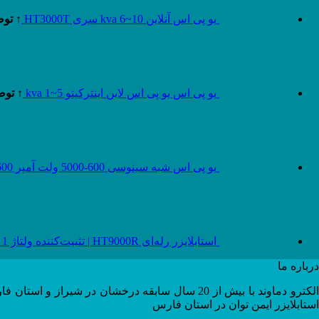
یو پی اس آنلاین 10~6 kva سری HT3000T
↑ توض
یو پی اس یو پی اس لاین اینترکیتو 5~1 kva
↑ توض
یو پی اس شبه سینوسی 600-5000 ولت آمپر 600-5000 VA series HT1000
استابلایزر رله‌ای HT9000R | تثبیت‌کننده ولتاژ 1 تا 10 کاوا - الکترودماوند
درباره ما
استابلایزر ایمن توان در استان فارس