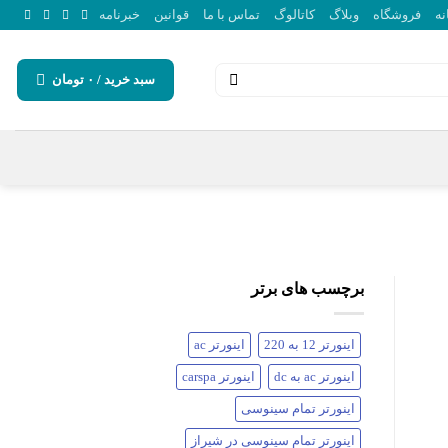
نه
فروشگاه
وبلاگ
کاتالوگ
تماس با ما
قوانین
خبرنامه
سبد خرید /
۰
تومان
برچسب های برتر
اینورتر 12 به 220
اینورتر ac
اینورتر ac به dc
اینورتر carspa
اینورتر تمام سینوسی
اینورتر تمام سینوسی در شیراز