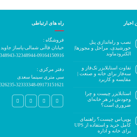
 اخبار
راه های ارتباطی
فروشگاه :
نصب و راه‌اندازی پنل
خیابان قاآنی شمالی-پاساژ جاوید
خورشیدی، مراحل و مجوزها|
الکترودماوند
348943-32348944-09164150916
تفاوت استابلایزر تک‌فاز و
دفتر مرکزی :
سه‌فاز برای خانه و صنعت |
سی متری سینما سعدی
مقایسه و کاربرد
326235-32333348-09173151621
استابلایزر چیست و چرا
وجودش در هر خانه‌ای
ضروری است؟
یوپی‌اس چیست؟ راهنمای
کامل خرید و استفاده از UPS
برای خانه و اداره