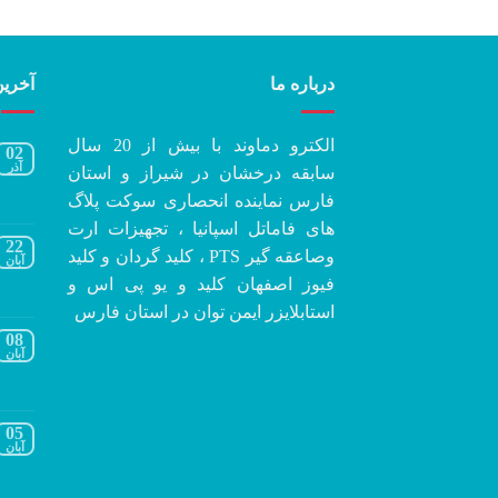
درباره ما
آخرین
الکترو دماوند با بیش از 20 سال
02
آذر
سابقه درخشان در شیراز و استان
فارس نماینده انحصاری سوکت پلاگ
های فاماتل اسپانیا ، تجهیزات ارت
22
وصاعقه گیر PTS ، کلید گردان و کلید
آبان
فیوز اصفهان کلید و یو پی اس و
استابلایزر ایمن توان در استان فارس
08
آبان
05
آبان