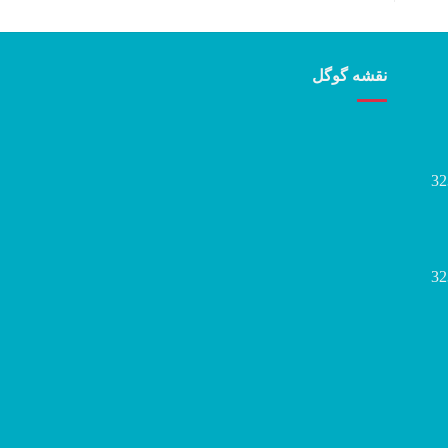
نقشه گوگل
32
32