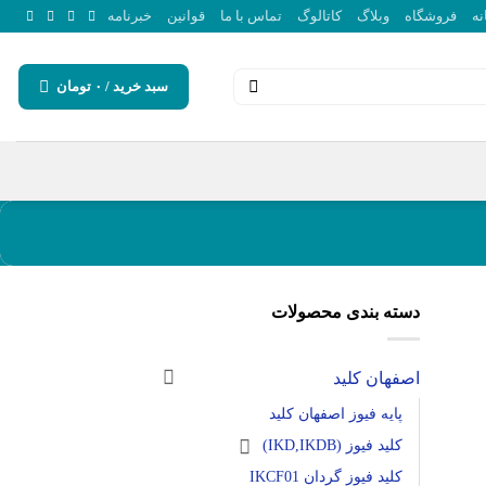
نه
فروشگاه
وبلاگ
کاتالوگ
تماس با ما
قوانین
خبرنامه
سبد خرید /
۰
تومان
دسته بندی محصولات
اصفهان کلید
پایه فیوز اصفهان کلید
کلید فیوز (IKD,IKDB)
کلید فیوز گردان IKCF01