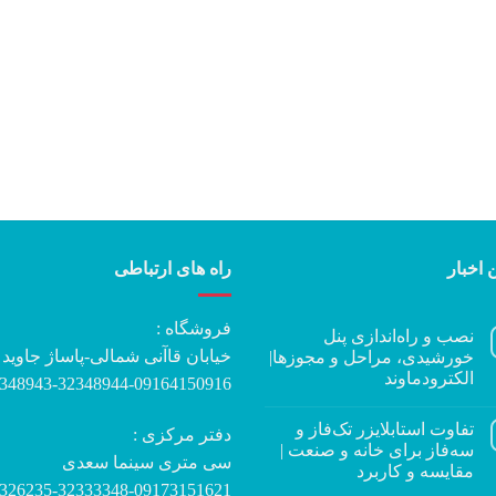
 اخبار
راه های ارتباطی
فروشگاه :
نصب و راه‌اندازی پنل
خیابان قاآنی شمالی-پاساژ جاوید
خورشیدی، مراحل و مجوزها|
الکترودماوند
348943-32348944-09164150916
تفاوت استابلایزر تک‌فاز و
دفتر مرکزی :
سه‌فاز برای خانه و صنعت |
سی متری سینما سعدی
مقایسه و کاربرد
326235-32333348-09173151621