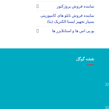
نماینده فروش پروژکتور
نماینده فروش تابلو های کامپوزیتی
بسپار تجهیز ایستا الکتریک (بتا)
یو پی اس ها و استابلایزر ها
نقشه گوگل
32
32