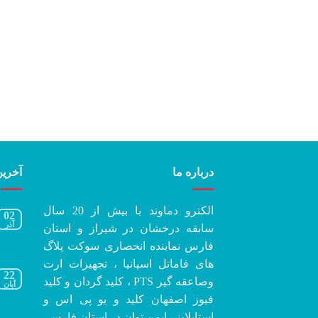
درباره ما
آخرین
الکترو دماوند با بیش از 20 سال
02
آذر
سابقه درخشان در شیراز و استان
فارس نماینده انحصاری سوکت پلاگ
های فاماتل اسپانیا ، تجهیزات ارت
22
وصاعقه گیر PTS ، کلید گردان و کلید
آبان
فیوز اصفهان کلید و یو پی اس و
استابلایزر ایمن توان در استان فارس