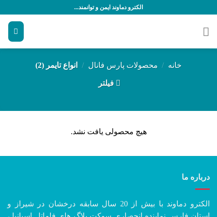
رش
الکترو دماوند ایمن و توانمند...
ه
حتوا
خانه
/
محصولات پارس فانال
/
انواع تایمر (2)
فیلتر
هیچ محصولی یافت نشد.
درباره ما
الکترو دماوند با بیش از 20 سال سابقه درخشان در شیراز و
استان فارس نماینده انحصاری سوکت پلاگ های فاماتل اسپانیا ،