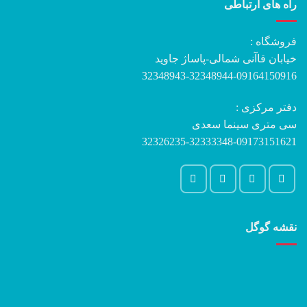
راه های ارتباطی
فروشگاه :
خیابان قاآنی شمالی-پاساژ جاوید
32348943-32348944-09164150916
دفتر مرکزی :
سی متری سینما سعدی
32326235-32333348-09173151621
نقشه گوگل