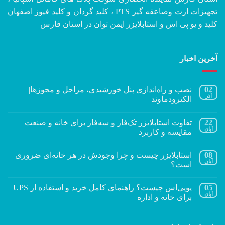
تجهیزات ارت وصاعقه گیر PTS ، کلید گردان و کلید فیوز اصفهان
کلید و یو پی اس و استابلایزر ایمن توان در استان فارس
آخرین اخبار
02
نصب و راه‌اندازی پنل خورشیدی، مراحل و مجوزها|
آذر
الکترودماوند
22
تفاوت استابلایزر تک‌فاز و سه‌فاز برای خانه و صنعت |
آبان
مقایسه و کاربرد
08
استابلایزر چیست و چرا وجودش در هر خانه‌ای ضروری
آبان
است؟
05
یوپی‌اس چیست؟ راهنمای کامل خرید و استفاده از UPS
آبان
برای خانه و اداره