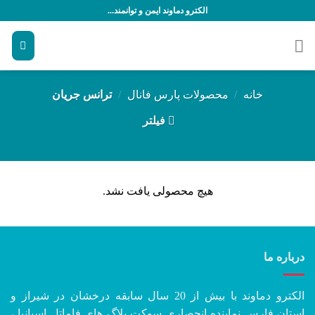
رش
الکترو دماوند ایمن و توانمند...
ه
حتوا
خانه
/
محصولات پارس فانال
/
ترانس جریان
فیلتر
هیچ محصولی یافت نشد.
درباره ما
الکترو دماوند با بیش از 20 سال سابقه درخشان در شیراز و
استان فارس نماینده انحصاری سوکت پلاگ های فاماتل اسپانیا ،