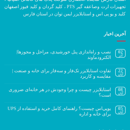
تجهیزات ارت وصاعقه گیر PTS ، کلید گردان و کلید فیوز اصفهان
کلید و یو پی اس و استابلایزر ایمن توان در استان فارس
آخرین اخبار
02
نصب و راه‌اندازی پنل خورشیدی، مراحل و مجوزها|
آذر
الکترودماوند
22
تفاوت استابلایزر تک‌فاز و سه‌فاز برای خانه و صنعت |
آبان
مقایسه و کاربرد
08
استابلایزر چیست و چرا وجودش در هر خانه‌ای ضروری
آبان
است؟
05
یوپی‌اس چیست؟ راهنمای کامل خرید و استفاده از UPS
آبان
برای خانه و اداره