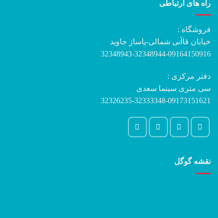
راه های ارتباطی
فروشگاه :
خیابان قاآنی شمالی-پاساژ جاوید
32348943-32348944-09164150916
دفتر مرکزی :
سی متری سینما سعدی
32326235-32333348-09173151621
نقشه گوگل