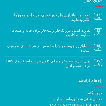
آخرین اخبار
02
نصب و راه‌اندازی پنل خورشیدی، مراحل و مجوزها|
آذر
الکترودماوند
22
تفاوت استابلایزر تک‌فاز و سه‌فاز برای خانه و صنعت |
آبان
مقایسه و کاربرد
08
استابلایزر چیست و چرا وجودش در هر خانه‌ای ضروری
آبان
است؟
05
یوپی‌اس چیست؟ راهنمای کامل خرید و استفاده از UPS
آبان
برای خانه و اداره
راه های ارتباطی
فروشگاه :
خیابان قاآنی شمالی-پاساژ جاوید
32348943-32348944-09164150916