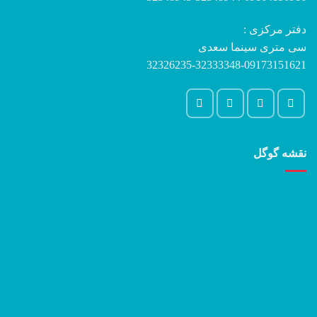
دفتر مرکزی :
سی متری سینما سعدی
32326235-32333348-09173151621
نقشه گوگل