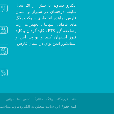
الکترو دماوند با بیش از 20 سال
02
آذر
سابقه درخشان در شیراز و استان
فارس نماینده انحصاری سوکت پلاگ
های فاماتل اسپانیا ، تجهیزات ارت
22
وصاعقه گیر PTS ، کلید گردان و کلید
آبان
فیوز اصفهان کلید و یو پی اس و
استابلایزر ایمن توان در استان فارس
08
آبان
05
آبان
خانه
فروشگاه
وبلاگ
کاتالوگ
تماس با ما
قوانین
کلیه حقوق این سایت متعلق به الکترودماوند میباشد.