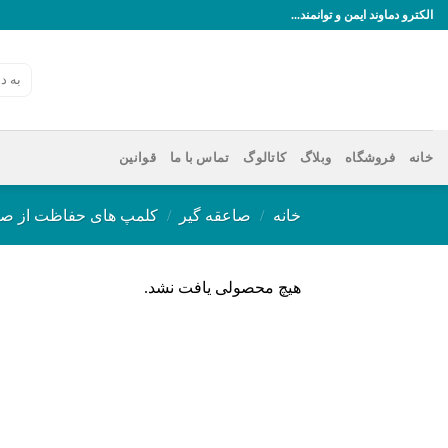
رش
الکترو دماوند ایمن و توانمند...
ه
حتوا
جستجو
برای:
خانه
فروشگاه
وبلاگ
کاتالوگ
تماس با ما
قوانین
خانه
/
صاعقه گیر
/
کلمپ های حفاظت از صا
هیچ محصولی یافت نشد.