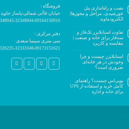
فروشگاه :
نصب و راه‌اندازی پنل
خیابان قاآنی شمالی-پاساژ جاوید
خورشیدی، مراحل و مجوزها|
الکترودماوند
348943-32348944-09164150916
تفاوت استابلایزر تک‌فاز و
دفتر مرکزی :
سه‌فاز برای خانه و صنعت |
سی متری سینما سعدی
مقایسه و کاربرد
326235-32333348-09173151621
استابلایزر چیست و چرا
وجودش در هر خانه‌ای
ضروری است؟
یوپی‌اس چیست؟ راهنمای
کامل خرید و استفاده از UPS
برای خانه و اداره