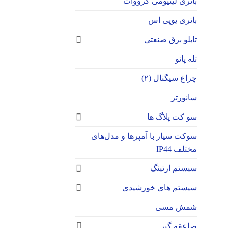
باتری لیتیومی گرووات
باتری یوپی اس
تابلو برق صنعتی
تله پانو
چراغ سیگنال (۲)
سانورتر
سو کت پلاگ ها
سوکت‌ سیار با آمپرها و مدل‌های
مختلف IP44
سیستم ارتینگ
سیستم های خورشیدی
شمش مسی
صاعقه گیر