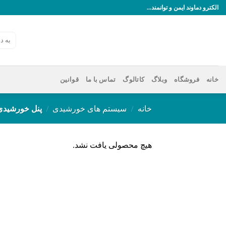
رش
الکترو دماوند ایمن و توانمند...
ه
حتوا
جستجو
برای:
خانه
فروشگاه
وبلاگ
کاتالوگ
تماس با ما
قوانین
خانه
/
سیستم های خورشیدی
/
پنل خورشیدی 100 و
هیچ محصولی یافت نشد.