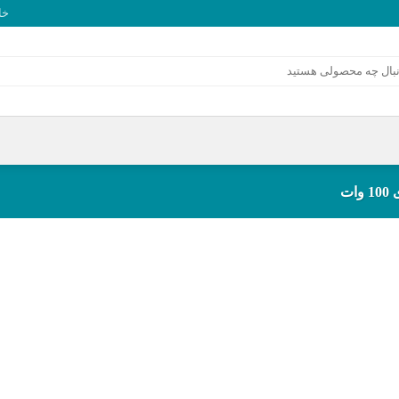
خا
ات