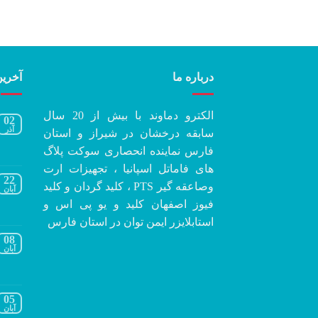
درباره ما
آخرین
الکترو دماوند با بیش از 20 سال
02
آذر
سابقه درخشان در شیراز و استان
فارس نماینده انحصاری سوکت پلاگ
های فاماتل اسپانیا ، تجهیزات ارت
22
وصاعقه گیر PTS ، کلید گردان و کلید
آبان
فیوز اصفهان کلید و یو پی اس و
استابلایزر ایمن توان در استان فارس
08
آبان
05
آبان