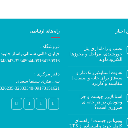
 اخبار
راه های ارتباطی
فروشگاه :
نصب و راه‌اندازی پنل
خیابان قاآنی شمالی-پاساژ جاوید
خورشیدی، مراحل و مجوزها|
الکترودماوند
348943-32348944-09164150916
تفاوت استابلایزر تک‌فاز و
دفتر مرکزی :
سه‌فاز برای خانه و صنعت |
سی متری سینما سعدی
مقایسه و کاربرد
326235-32333348-09173151621
استابلایزر چیست و چرا
وجودش در هر خانه‌ای
ضروری است؟
یوپی‌اس چیست؟ راهنمای
کامل خرید و استفاده از UPS