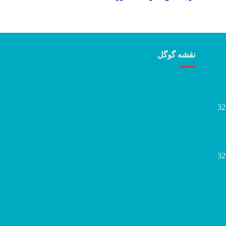
نقشه گوگل
32
32