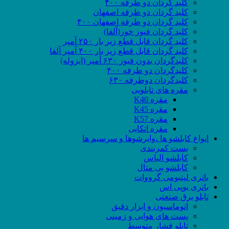
کلید گردان دو طرفه ۴۰۰
کلید گردان دو طرفه اصفهان
کلید گردان دو طرفه اصفهان ۴۰۰
کلید گردان فیوز خور(آلفا)
کلید گردان قابل قطع زیر بار ۲۵۰ آمپر
کلید گردان قابل قطع زیر بار ۴۰۰ آمپر آلفا
کلیدگردان بدون فیوز ۶۳۰ آمپر (ایزوله)
کلیدگردان دو طرفه ۴۰۰
کلیدگردان دوطرفه ۶۳۰
مقره های تابلویی
مقره K40
مقره K45
مقره K57
مقره اتکایی
انواع کابلشو ها ،وایرشوها و سرسیم ها
بست کمربندی
کابلشو الیاس
کابلشو بی متال
باتری لیتیومی گرووات
باتری یوپی اس
تابلو برق صنعتی
اتوماسیون و ابزار دقیق
پست های هوایی و زمینی
تابلو فشار متوسط