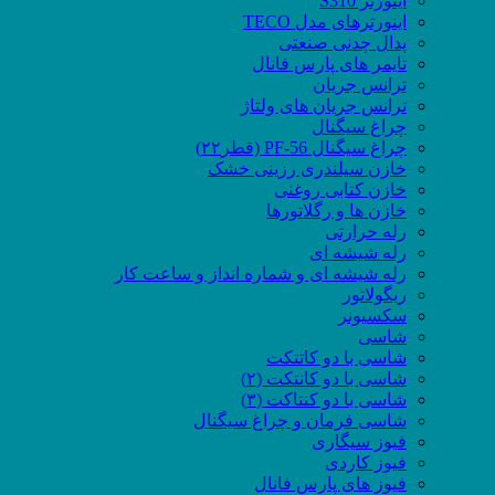
اینورتر S310
اینورترهای مدل TECO
پدال چدنی صنعتی
تایمر های پارس فانال
ترانس جریان
ترانس جریان های ولتاژ
چراغ سیگنال
چراغ سیگنال PF-56 (قطر۲۲)
خازن سیلندری رزینی خشک
خازن کتابی روغنی
خازن ها و رگلاتورها
رله حرارتی
رله شیشه ای
رله شیشه ای و شماره انداز و ساعت کار
ریگولاتور
سکسیونر
شاسی
شاسی با دو کاتتکت
شاسی با دو کانتکت (۲)
شاسی با دو کنتاکت (۳)
شاسی فرمان و چراغ سیگنال
فیوز سیگاری
فیوز کاردی
فیوز های پارس فانال