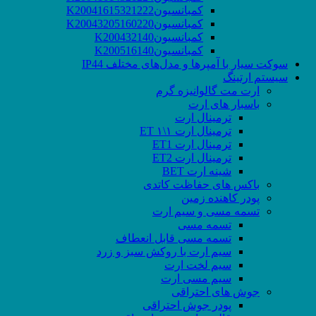
کمبانسیونK20041615321222
کمبانسیونK20043205160220
کمبانسیونK200432140
کمبانسیونK200516140
سوکت‌ سیار با آمپرها و مدل‌های مختلف IP44
سیستم ارتینگ
ارت مت گالوانیزه گرم
باسبار های ارت
ترمینال ارت
ترمینال ارت ۱\۱ ET
ترمینال ارت ET1
ترمینال ارت ET2
شینه ارت BET
باکس های حفاظت کاتدی
پودر کاهنده زمین
تسمه مسی و سیم ارت
تسمه مسی
تسمه مسی قابل انعطاف
سیم ارت با روکش سبز و زرد
سیم لخت ارت
سیم مسی ارت
جوش های احتراقی
پودر جوش احتراقی