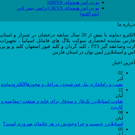
یو پی اس هیوندای 1000VA
یو پی اس هیوندای 3KVA (ترانس بیس لاین
اینتراکتیو)
درباره ما
الکترو دماوند با بیش از 20 سال سابقه درخشان در شیراز و استان
فارس نماینده انحصاری سوکت پلاگ های فاماتل اسپانیا ، تجهیزات
ارت وصاعقه گیر PTS ، کلید گردان و کلید فیوز اصفهان کلید و یو پی
اس و استابلایزر ایمن توان در استان فارس
آخرین اخبار
02
آذر
نصب و راه‌اندازی پنل خورشیدی، مراحل و مجوزها|الکترودماوند
22
آبان
تفاوت استابلایزر تک‌فاز و سه‌فاز برای خانه و صنعت | مقایسه و
کاربرد
08
آبان
استابلایزر چیست و چرا وجودش در هر خانه‌ای ضروری است؟
05
آبان