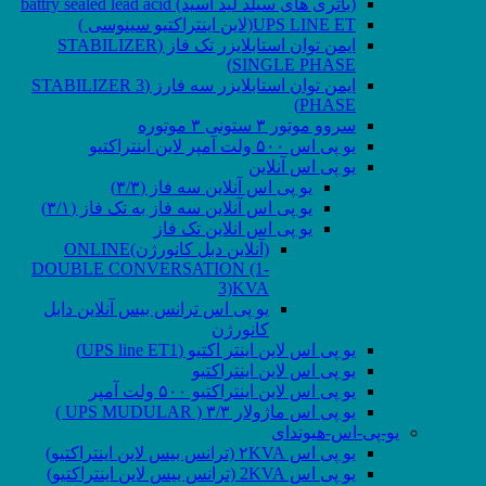
(باتری های سیلد لید اسید) battry sealed lead acid
UPS LINE ET(لاین اینتراکتیو سینوسی )
ایمن توان استابلایزر تک فاز (STABILIZER
SINGLE PHASE)
ایمن توان استابلایزر سه فارز (STABILIZER 3
PHASE)
سروو موتور ۳ ستونی ۳ موتوره
یو پی اس ۵۰۰ ولت آمپر لاین اینتراکتیو
یو پی اس آنلاین
یو پی اس آنلاین سه فاز (۳/۳)
یو پی اس آنلاین سه فاز به تک فاز (۳/۱)
یو پی اس انلاین تک فاز
(آنلاین دبل کانورژن)ONLINE
DOUBLE CONVERSATION (1-
3)KVA
یو پی اس ترانس بیس آنلاین دابل
کانورژن
یو پی اس لاین اینتر اکتیو (UPS line ET1)
یو پی اس لاین اینتراکتیو
یو پی اس لاین اینتراکتیو ۵۰۰ ولت آمپر
یو پی اس ماژولار ۳/۳ ( UPS MUDULAR )
یو-پی-اس-هیوندای
یو پی اس ۲KVA (ترانس بیس لاین اینتراکتیو)
یو پی اس 2KVA (ترانس بیس لاین اینتراکتیو)