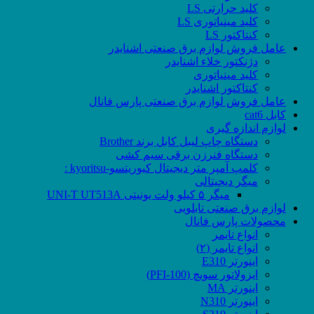
کلید حرارتی LS
کلید مینیاتوری LS
کنتاکتور LS
عامل فروش لوازم برق صنعتی اشنایدر
دژنکتور خلاء اشنایدر
کلید مینیاتوری
کنتاکتور اشنایدر
عامل فروش لوازم برق صنعتی پارس فانال
کابل cat6
لوازم اندازه گیری
دستگاه چاپ لیبل کابل برند Brother
دستگاه فنرزن برقی سیم کشی
کلمپ آمپر متر دیجیتال کیوریتسو-kyoritsu :
میگر دیجیتالی
میگر ۵ کیلو ولت یونیتی UNI-T UT513A
لوازم برق صنعتی تابلویی
محصولات پارس فانال
انواع تایمر
انواع تایمر (۲)
اینورتر E310
ایزولاتور سویچ (PFI-100)
اینورتر MA
اینورتر N310