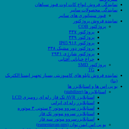
نمایندگی فروش انواع کات اوت فیوز سپاهان
نمایندگی محصولات سانیر
فیوز مینیاتوری های سانیر
نماینده فروش پروژکتور
پروژکتور COB
پروژکتور ۳۳۷
پروژکتور ۳۳۹
پروژکتور ۹۱۶ IP65
پروژکتور دور مشبک ۳۳۸
پروژکتور شارژی ۲۹۴۱
چراغ خیابانی آفتابی
پروژکتور SMD
TG
نماینده فروش تابلو های کامپوزیتی بسپار تجهیز ایستا الکتریک
(بتا)
یو پی اس ها و استابلایزر ها
استابلایزرها (stabilizer)
استابلایزر AVR تک فاز رله ای رومیزی LCD
استابلایزر رله ای ایرانی
استابلایزر سروو موتور ۳ ستونی ۳ موتوره
استابلایزر سروو موتور تک فاز
استابلایزرسروو موتور سه فاز
یو پی اس ایمن توان (eamentavan-ups)