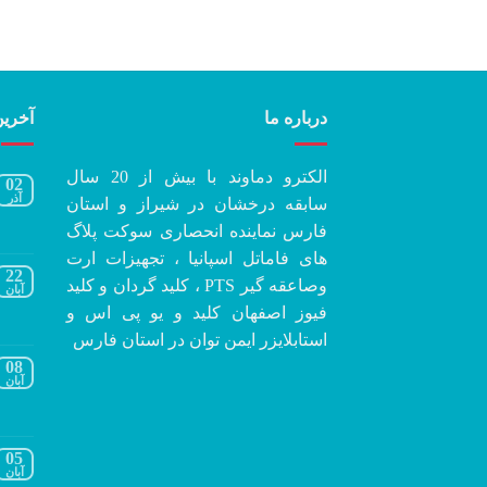
درباره ما
آخرین
الکترو دماوند با بیش از 20 سال
02
آذر
سابقه درخشان در شیراز و استان
فارس نماینده انحصاری سوکت پلاگ
های فاماتل اسپانیا ، تجهیزات ارت
22
وصاعقه گیر PTS ، کلید گردان و کلید
آبان
فیوز اصفهان کلید و یو پی اس و
استابلایزر ایمن توان در استان فارس
08
آبان
05
آبان