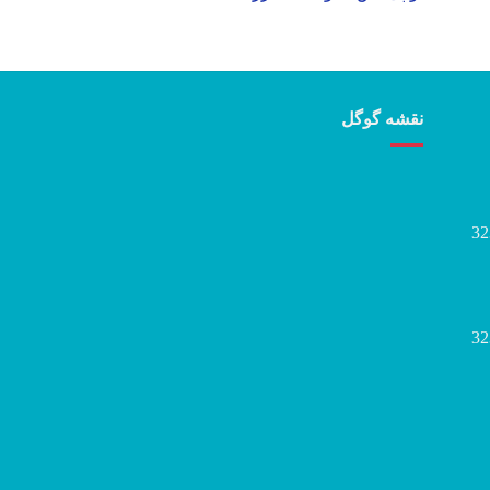
نقشه گوگل
32
32