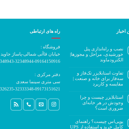
 اخبار
راه های ارتباطی
فروشگاه :
نصب و راه‌اندازی پنل
خیابان قاآنی شمالی-پاساژ جاوید
خورشیدی، مراحل و مجوزها|
الکترودماوند
348943-32348944-09164150916
تفاوت استابلایزر تک‌فاز و
دفتر مرکزی :
سه‌فاز برای خانه و صنعت |
سی متری سینما سعدی
مقایسه و کاربرد
326235-32333348-09173151621
استابلایزر چیست و چرا
وجودش در هر خانه‌ای
ضروری است؟
یوپی‌اس چیست؟ راهنمای
کامل خرید و استفاده از UPS