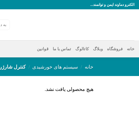
رش
الکترو دماوند ایمن و توانمند...
ه
حتوا
جستجو
برای:
خانه
فروشگاه
وبلاگ
کاتالوگ
تماس با ما
قوانین
خانه
/
سیستم های خورشیدی
/
کنترل شارژر 60 آمپر ، 12/24 و
هیچ محصولی یافت نشد.