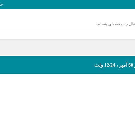
خا
لت