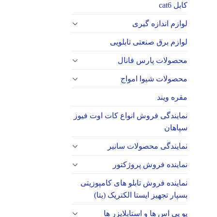
کابل cat6
لوازم اندازه گیری
لوازم برق صنعتی تابلویی
محصولات پارس فانال
محصولات شیوا امواج
مقره ویند
نمایندگی فروش انواع کات اوت فیوز
سپاهان
نمایندگی محصولات سانیر
نماینده فروش پروژکتور
نماینده فروش تابلو های کامپوزیتی
بسپار تجهیز ایستا الکتریک (بتا)
یو پی اس ها و استابلایزر ها