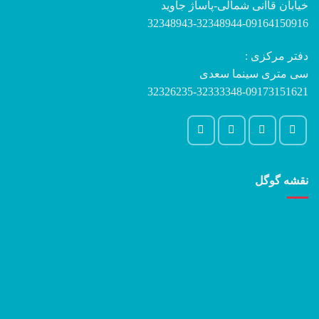
خیابان قاآنی شمالی-پاساژ جاوید
32348943-32348944-09164150916
دفتر مرکزی :
سی متری سینما سعدی
32326235-32333348-09173151621
نقشه گوگل