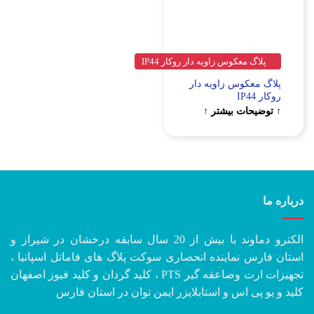
پلاگ معکوس زاویه دار روکار IP44
پلاگ معکوس زاویه دار
روکار IP44
↑ توضیحات بیشتر ↑
درباره ما
الکترو دماوند با بیش از 20 سال سابقه درخشان در شیراز و
استان فارس نماینده انحصاری سوکت پلاگ های فاماتل اسپانیا ،
تجهیزات ارت وصاعقه گیر PTS ، کلید گردان و کلید فیوز اصفهان
کلید و یو پی اس و استابلایزر ایمن توان در استان فارس