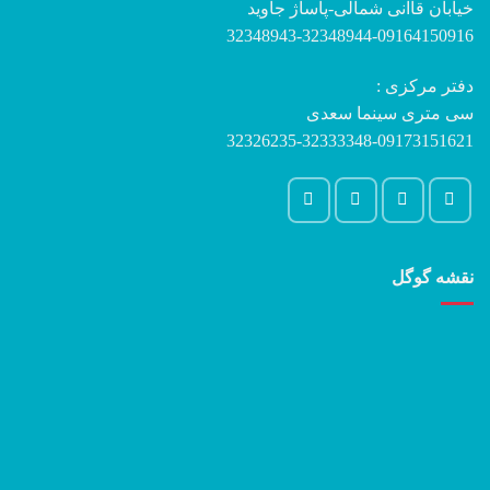
خیابان قاآنی شمالی-پاساژ جاوید
32348943-32348944-09164150916
دفتر مرکزی :
سی متری سینما سعدی
32326235-32333348-09173151621
نقشه گوگل