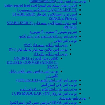
یو پی اس ایمن توان (eamentavan-ups)
(باتری های سیلد لید اسید) battry sealed lead acid
UPS LINE ET(لاین اینتراکتیو سینوسی )
ایمن توان استابلایزر تک فاز (STABILIZER
SINGLE PHASE)
ایمن توان استابلایزر سه فارز (STABILIZER 3
PHASE)
سروو موتور ۳ ستونی ۳ موتوره
یو پی اس ۵۰۰ ولت آمپر لاین اینتراکتیو
یو پی اس آنلاین
یو پی اس آنلاین سه فاز (۳/۳)
یو پی اس آنلاین سه فاز به تک فاز (۳/۱)
یو پی اس انلاین تک فاز
(آنلاین دبل کانورژن)ONLINE
DOUBLE CONVERSATION (1-
3)KVA
یو پی اس ترانس بیس آنلاین دابل
کانورژن
یو پی اس لاین اینتر اکتیو (UPS line ET1)
یو پی اس لاین اینتراکتیو
یو پی اس لاین اینتراکتیو ۵۰۰ ولت آمپر
یو پی اس ماژولار ۳/۳ ( UPS MUDULAR )
یو-پی-اس-هیوندای
یو پی اس ۲KVA (ترانس بیس لاین اینتراکتیو)