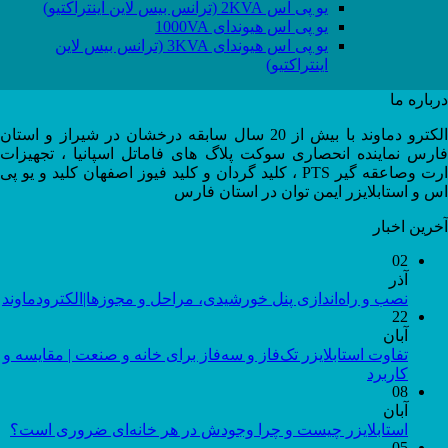
یو پی اس 2KVA (ترانس بیس لاین اینتراکتیو)
یو پی اس هیوندای 1000VA
یو پی اس هیوندای 3KVA (ترانس بیس لاین
اینتراکتیو)
درباره ما
الکترو دماوند با بیش از 20 سال سابقه درخشان در شیراز و استان
فارس نماینده انحصاری سوکت پلاگ های فاماتل اسپانیا ، تجهیزات
ارت وصاعقه گیر PTS ، کلید گردان و کلید فیوز اصفهان کلید و یو پی
اس و استابلایزر ایمن توان در استان فارس
آخرین اخبار
02
آذر
نصب و راه‌اندازی پنل خورشیدی، مراحل و مجوزها|الکترودماوند
22
آبان
تفاوت استابلایزر تک‌فاز و سه‌فاز برای خانه و صنعت | مقایسه و
کاربرد
08
آبان
استابلایزر چیست و چرا وجودش در هر خانه‌ای ضروری است؟
05