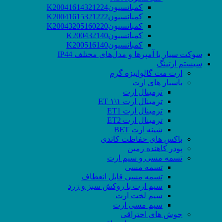
کمبانسیونK20041614321224
کمبانسیونK20041615321222
کمبانسیونK20043205160220
کمبانسیونK200432140
کمبانسیونK200516140
سوکت‌ سیار با آمپرها و مدل‌های مختلف IP44
سیستم ارتینگ
ارت مت گالوانیزه گرم
باسبار های ارت
ترمینال ارت
ترمینال ارت ۱\۱ ET
ترمینال ارت ET1
ترمینال ارت ET2
شینه ارت BET
باکس های حفاظت کاتدی
پودر کاهنده زمین
تسمه مسی و سیم ارت
تسمه مسی
تسمه مسی قابل انعطاف
سیم ارت با روکش سبز و زرد
سیم لخت ارت
سیم مسی ارت
جوش های احتراقی