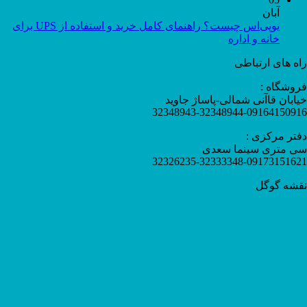
آبان
یوپی‌اس چیست؟ راهنمای کامل خرید و استفاده از UPS برای
خانه و اداره
راه های ارتباطی
فروشگاه :
خیابان قاآنی شمالی-پاساژ جاوید
32348943-32348944-09164150916
دفتر مرکزی :
سی متری سینما سعدی
32326235-32333348-09173151621
نقشه گوگل