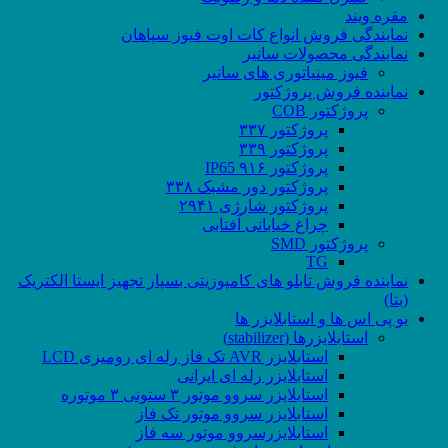
مقره ویند
نمایندگی فروش انواع کات اوت فیوز سپاهان
نمایندگی محصولات سانیر
فیوز مینیاتوری های سانیر
نماینده فروش پروژکتور
پروژکتور COB
پروژکتور ۳۳۷
پروژکتور ۳۳۹
پروژکتور ۹۱۶ IP65
پروژکتور دور مشبک ۳۳۸
پروژکتور شارژی ۲۹۴۱
چراغ خیابانی آفتابی
پروژکتور SMD
TG
نماینده فروش تابلو های کامپوزیتی بسپار تجهیز ایستا الکتریک
(بتا)
یو پی اس ها و استابلایزر ها
استابلایزرها (stabilizer)
استابلایزر AVR تک فاز رله ای رومیزی LCD
استابلایزر رله ای ایرانی
استابلایزر سروو موتور ۳ ستونی ۳ موتوره
استابلایزر سروو موتور تک فاز
استابلایزرسروو موتور سه فاز