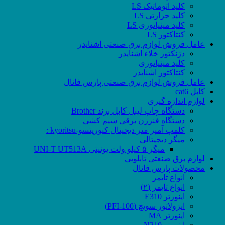
کلید اتوماتیک LS
کلید حرارتی LS
کلید مینیاتوری LS
کنتاکتور LS
عامل فروش لوازم برق صنعتی اشنایدر
دژنکتور خلاء اشنایدر
کلید مینیاتوری
کنتاکتور اشنایدر
عامل فروش لوازم برق صنعتی پارس فانال
کابل cat6
لوازم اندازه گیری
دستگاه چاپ لیبل کابل برند Brother
دستگاه فنرزن برقی سیم کشی
کلمپ آمپر متر دیجیتال کیوریتسو-kyoritsu :
میگر دیجیتالی
میگر ۵ کیلو ولت یونیتی UNI-T UT513A
لوازم برق صنعتی تابلویی
محصولات پارس فانال
انواع تایمر
انواع تایمر (۲)
اینورتر E310
ایزولاتور سویچ (PFI-100)
اینورتر MA