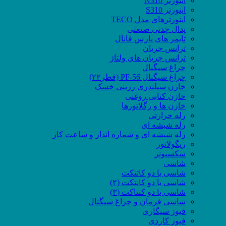
اینورتر N310
اینورتر S310
اینورترهای مدل TECO
پدال چدنی صنعتی
تایمر های پارس فانال
ترانس جریان
ترانس جریان های ولتاژ
چراغ سیگنال
چراغ سیگنال PF-56 (قطر۲۲)
خازن سیلندری رزینی خشک
خازن کتابی روغنی
خازن ها و رگلاتورها
رله حرارتی
رله شیشه ای
رله شیشه ای و شماره انداز و ساعت کار
ریگولاتور
سکسیونر
شاسی
شاسی با دو کاتتکت
شاسی با دو کانتکت (۲)
شاسی با دو کنتاکت (۳)
شاسی فرمان و چراغ سیگنال
فیوز سیگاری
فیوز کاردی