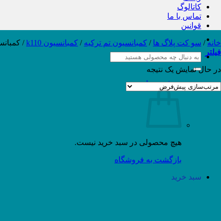
کاتالوگ
تماس با ما
قوانین
خانه
/
سو کت پلاگ ها
/
کمبانسیون تم ترکیه
/
کمبانسیون k110
/
کمبانسیون 2
فیلتر
جستجو
برای:
در حال نمایش یک نتیجه
سبد خرید /
۰
تومان
هیچ محصولی در سبد خرید نیست.
بازگشت به فروشگاه
سبد خرید