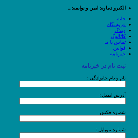
رش
الکترو دماوند ایمن و توانمند...
ه
خانه
حتوا
فروشگاه
وبلاگ
کاتالوگ
تماس با ما
قوانین
خبرنامه
ثبت نام در خبرنامه
نام و نام خانوادگی :
آدرس ایمیل :
شماره فکس :
شماره موبایل :