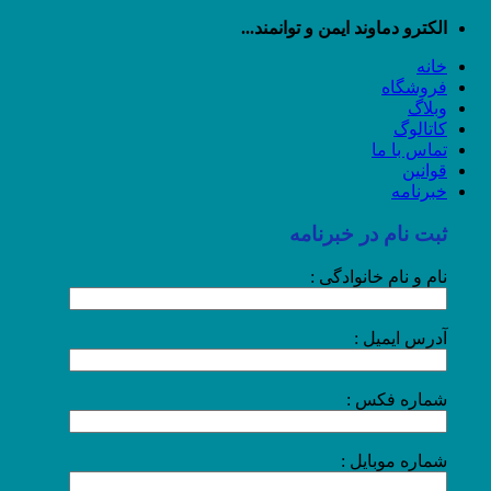
رش
الکترو دماوند ایمن و توانمند...
ه
خانه
حتوا
فروشگاه
وبلاگ
کاتالوگ
تماس با ما
قوانین
خبرنامه
ثبت نام در خبرنامه
نام و نام خانوادگی :
آدرس ایمیل :
شماره فکس :
شماره موبایل :