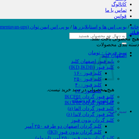
کاتالوگ
تماس با ما
قوانین
خانه
/
یو پی اس ها و استابلایزر ها
/
یو پی اس ایمن توان (eamentavan-ups)
فیلتر
جستجو
هیچ محصولی یافت نشد.
برای:
دسته بندی محصولات
سبد خرید /
۰
تومان
اصفهان کلید
پایه فیوز اصفهان کلید
کلید فیوز (IKD,IKDB)
کلید فیوز ۱۶۰
کلید فیوز ۲۵۰
کلید فیوز۴۰۰
هیچ محصولی در سبد خرید نیست.
کلیدفیوز ۶۳۰
کلید فیوز گردان IKCF01
بازگشت به فروشگاه
کلید فیوز گردان IKCF02
کلید فیوز گردان الفا (a)
سبد خرید
کلید فیوز گردان لاندا (λ)
کلید گردان بدون فیوز
کلید گردان اصفهان دو طرفه ۲۵۰ آمپر
کلید گردان بدون فیوز (IKI)
کلید گردان بدون فیوز ۲۵۰ آمپر (ایزوله)