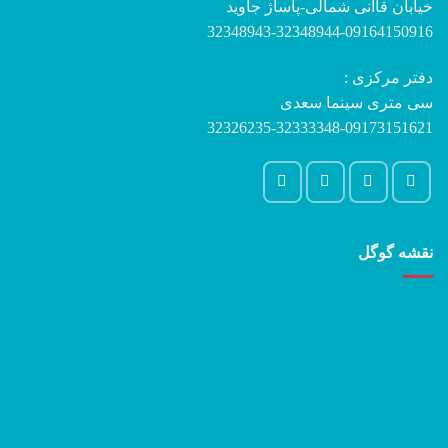
خیابان قاآنی شمالی-پاساژ جاوید
32348943-32348944-09164150916
دفتر مرکزی :
سی متری سینما سعدی
32326235-32333348-09173151621
نقشه گوگل