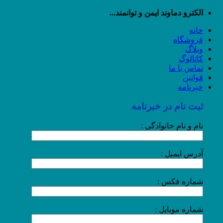
رش
الکترو دماوند ایمن و توانمند...
ه
خانه
حتوا
فروشگاه
وبلاگ
کاتالوگ
تماس با ما
قوانین
خبرنامه
ثبت نام در خبرنامه
نام و نام خانوادگی :
آدرس ایمیل :
شماره فکس :
شماره موبایل :