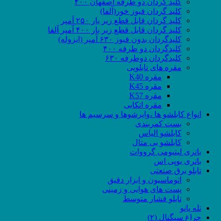
کلید گردان دو طرفه اصفهان ۴۰۰
کلید گردان فیوز خور(آلفا)
کلید گردان قابل قطع زیر بار ۲۵۰ آمپر
کلید گردان قابل قطع زیر بار ۴۰۰ آمپر آلفا
کلیدگردان بدون فیوز ۶۳۰ آمپر (ایزوله)
کلیدگردان دو طرفه ۴۰۰
کلیدگردان دوطرفه ۶۳۰
مقره های تابلویی
مقره K40
مقره K45
مقره K57
مقره اتکایی
انواع کابلشو ها ،وایرشوها و سرسیم ها
بست کمربندی
کابلشو الیاس
کابلشو بی متال
باتری لیتیومی گرووات
باتری یوپی اس
تابلو برق صنعتی
اتوماسیون و ابزار دقیق
پست های هوایی و زمینی
تابلو فشار متوسط
تله پانو
چراغ سیگنال (۲)