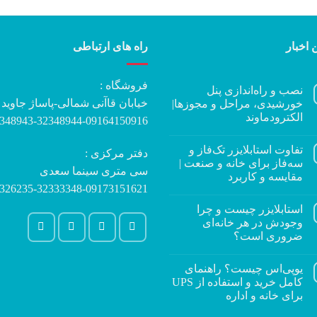
 اخبار
راه های ارتباطی
فروشگاه :
نصب و راه‌اندازی پنل
خیابان قاآنی شمالی-پاساژ جاوید
خورشیدی، مراحل و مجوزها|
الکترودماوند
348943-32348944-09164150916
تفاوت استابلایزر تک‌فاز و
دفتر مرکزی :
سه‌فاز برای خانه و صنعت |
سی متری سینما سعدی
مقایسه و کاربرد
326235-32333348-09173151621
استابلایزر چیست و چرا
وجودش در هر خانه‌ای
ضروری است؟
یوپی‌اس چیست؟ راهنمای
کامل خرید و استفاده از UPS
برای خانه و اداره