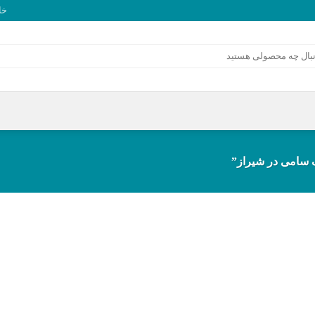
خا
سامی در شیراز”