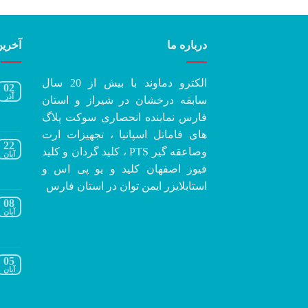
درباره ما
آخرین
الکترو دماوند با بیش از 20 سال
02
آذر
سابقه درخشان در شیراز و استان
فارس نماینده انحصاری سوکت پلاگ
های فاماتل اسپانیا ، تجهیزات ارت
22
وصاعقه گیر PTS ، کلید گردان و کلید
آبان
فیوز اصفهان کلید و یو پی اس و
استابلایزر ایمن توان در استان فارس
08
آبان
05
آبان