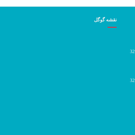
نقشه گوگل
32
32