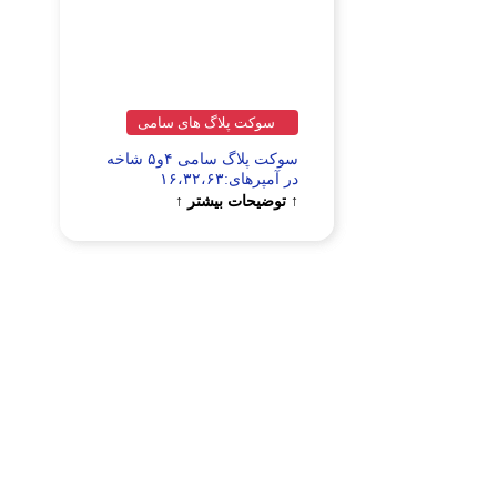
سوکت پلاگ های سامی
سوکت پلاگ سامی ۴و۵ شاخه
در آمپرهای:۱۶،۳۲،۶۳
↑ توضیحات بیشتر ↑