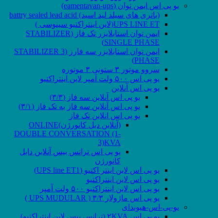
یو پی اس ایمن توان (eamentavan-ups)
(باتری های سیلد لید اسید) battry sealed lead acid
UPS LINE ET(لاین اینتراکتیو سینوسی )
ایمن توان استابلایزر تک فاز (STABILIZER
SINGLE PHASE)
ایمن توان استابلایزر سه فارز (STABILIZER 3
PHASE)
سروو موتور ۳ ستونی ۳ موتوره
یو پی اس ۵۰۰ ولت آمپر لاین اینتراکتیو
یو پی اس آنلاین
یو پی اس آنلاین سه فاز (۳/۳)
یو پی اس آنلاین سه فاز به تک فاز (۳/۱)
یو پی اس انلاین تک فاز
(آنلاین دبل کانورژن)ONLINE
DOUBLE CONVERSATION (1-
3)KVA
یو پی اس ترانس بیس آنلاین دابل
کانورژن
یو پی اس لاین اینتر اکتیو (UPS line ET1)
یو پی اس لاین اینتراکتیو
یو پی اس لاین اینتراکتیو ۵۰۰ ولت آمپر
یو پی اس ماژولار ۳/۳ ( UPS MUDULAR )
یو-پی-اس-هیوندای
یو پی اس ۲KVA (ترانس بیس لاین اینتراکتیو)