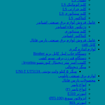
بیمتال LS
کلید اتوماتیک LS
کلید حرارتی LS
کلید مینیاتوری LS
کنتاکتور LS
عامل فروش لوازم برق صنعتی اشنایدر
دژنکتور خلاء اشنایدر
کلید مینیاتوری
کنتاکتور اشنایدر
عامل فروش لوازم برق صنعتی پارس فانال
کابل cat6
لوازم اندازه گیری
دستگاه چاپ لیبل کابل برند Brother
دستگاه فنرزن برقی سیم کشی
کلمپ آمپر متر دیجیتال کیوریتسو-kyoritsu :
میگر دیجیتالی
میگر ۵ کیلو ولت یونیتی UNI-T UT513A
لوازم برق صنعتی تابلویی
محصولات پارس فانال
انواع تایمر
انواع تایمر (۲)
اینورتر E310
ایزولاتور سویچ (PFI-100)
اینورتر MA