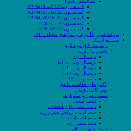
کمبانسیونK200
کمبانسیونK20041614321224
کمبانسیونK20041615321222
کمبانسیونK20043205160220
کمبانسیونK200432140
کمبانسیونK200516140
سوکت‌ سیار با آمپرها و مدل‌های مختلف IP44
سیستم ارتینگ
ارت مت گالوانیزه گرم
باسبار های ارت
ترمینال ارت
ترمینال ارت ۱\۱ ET
ترمینال ارت ET1
ترمینال ارت ET2
شینه ارت BET
باکس های حفاظت کاتدی
پودر کاهنده زمین
تسمه مسی و سیم ارت
تسمه مسی
تسمه مسی قابل انعطاف
سیم ارت با روکش سبز و زرد
سیم لخت ارت
سیم مسی ارت
جوش های احتراقی