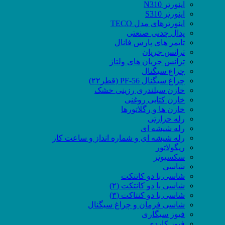
اینورتر N310
اینورتر S310
اینورترهای مدل TECO
پدال چدنی صنعتی
تایمر های پارس فانال
ترانس جریان
ترانس جریان های ولتاژ
چراغ سیگنال
چراغ سیگنال PF-56 (قطر۲۲)
خازن سیلندری رزینی خشک
خازن کتابی روغنی
خازن ها و رگلاتورها
رله حرارتی
رله شیشه ای
رله شیشه ای و شماره انداز و ساعت کار
ریگولاتور
سکسیونر
شاسی
شاسی با دو کاتتکت
شاسی با دو کانتکت (۲)
شاسی با دو کنتاکت (۳)
شاسی فرمان و چراغ سیگنال
فیوز سیگاری
فیوز کاردی