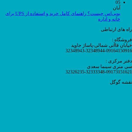
05
آبان
یوپی‌اس چیست؟ راهنمای کامل خرید و استفاده از UPS برای
خانه و اداره
راه های ارتباطی
فروشگاه :
خیابان قاآنی شمالی-پاساژ جاوید
32348943-32348944-09164150916
دفتر مرکزی :
سی متری سینما سعدی
32326235-32333348-09173151621
نقشه گوگل