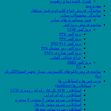
کنترل کننده دما و رطوبت
مقره ویند
نمایندگی فروش انواع کات اوت فیوز سپاهان
نمایندگی محصولات سانیر
فیوز مینیاتوری های سانیر
نماینده فروش پروژکتور
پروژکتور COB
پروژکتور ۳۳۷
پروژکتور ۳۳۹
پروژکتور ۹۱۶ IP65
پروژکتور دور مشبک ۳۳۸
پروژکتور شارژی ۲۹۴۱
چراغ خیابانی آفتابی
پروژکتور SMD
TG
نماینده فروش تابلو های کامپوزیتی بسپار تجهیز ایستا الکتریک
(بتا)
یو پی اس ها و استابلایزر ها
استابلایزرها (stabilizer)
استابلایزر AVR تک فاز رله ای رومیزی LCD
استابلایزر رله ای ایرانی
استابلایزر سروو موتور ۳ ستونی ۳ موتوره
استابلایزر سروو موتور تک فاز
استابلایزرسروو موتور سه فاز