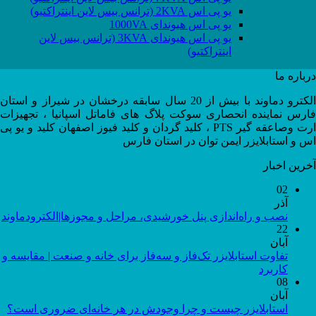
یو پی اس 2KVA (ترانس بیس لاین اینتراکتیو)
یو پی اس هیوندای 1000VA
یو پی اس هیوندای 3KVA (ترانس بیس لاین
اینتراکتیو)
درباره ما
الکترو دماوند با بیش از 20 سال سابقه درخشان در شیراز و استان
فارس نماینده انحصاری سوکت پلاگ های فاماتل اسپانیا ، تجهیزات
ارت وصاعقه گیر PTS ، کلید گردان و کلید فیوز اصفهان کلید و یو پی
اس و استابلایزر ایمن توان در استان فارس
آخرین اخبار
02
آذر
نصب و راه‌اندازی پنل خورشیدی، مراحل و مجوزها|الکترودماوند
22
آبان
تفاوت استابلایزر تک‌فاز و سه‌فاز برای خانه و صنعت | مقایسه و
کاربرد
08
آبان
استابلایزر چیست و چرا وجودش در هر خانه‌ای ضروری است؟