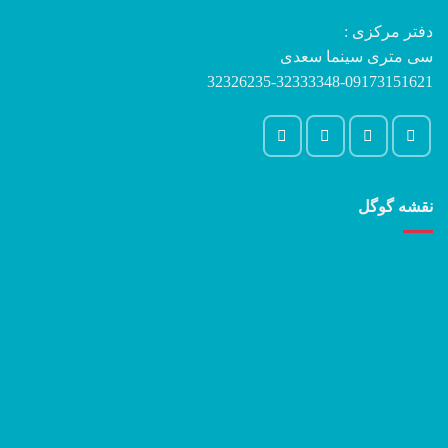
دفتر مرکزی :
سی متری سینما سعدی
32326235-32333348-09173151621
نقشه گوگل