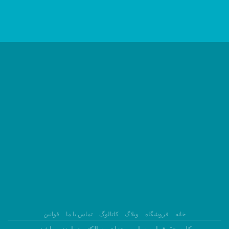
خانه
فروشگاه
وبلاگ
کاتالوگ
تماس با ما
قوانین
کلیه حقوق این سایت متعلق به الکترودماوند میباشد.