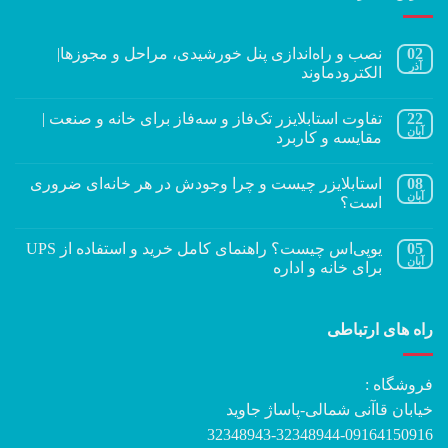
02
نصب و راه‌اندازی پنل خورشیدی، مراحل و مجوزها|
آذر
الکترودماوند
22
تفاوت استابلایزر تک‌فاز و سه‌فاز برای خانه و صنعت |
آبان
مقایسه و کاربرد
08
استابلایزر چیست و چرا وجودش در هر خانه‌ای ضروری
آبان
است؟
05
یوپی‌اس چیست؟ راهنمای کامل خرید و استفاده از UPS
آبان
برای خانه و اداره
راه های ارتباطی
فروشگاه :
خیابان قاآنی شمالی-پاساژ جاوید
32348943-32348944-09164150916