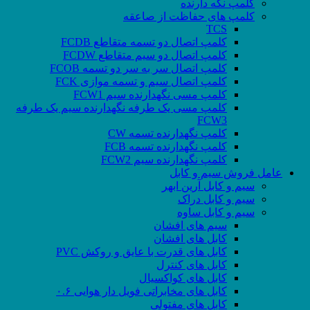
کلمپ نگه دارنده
کلمپ های حفاظت از صاعقه
TCS
کلمپ اتصال دو تسمه متقاطع FCDB
کلمپ اتصال دو سیم متقاطع FCDW
کلمپ اتصال سر به سر دو تسمه FCOB
کلمپ اتصال سیم و تسمه موازی FCK
کلمپ مسی نگهدارنده سیم FCW1
کلمپ مسی یک طرفه نگهدارنده سیم یک طرفه
FCW3
کلمپ نگهدارنده تسمه CW
کلمپ نگهدارنده تسمه FCB
کلمپ نگهدارنده سیم FCW2
عامل فروش سیم و کابل
سیم و کابل آرین ابهر
سیم و کابل دراک
سیم و کابل ساوه
سیم های افشان
کابل های افشان
کابل های قدرت با عایق و روکش PVC
کابل های کنترل
کابل های کواکسیال
کابل های مخابراتی فویل دار هوایی ۰.۶
کابل های مفتولی