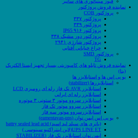
فیوز مینیاتوری های سانیر
نماینده فروش پروژکتور
پروژکتور COB
پروژکتور ۳۳۷
پروژکتور ۳۳۹
پروژکتور ۹۱۶ IP65
پروژکتور دور مشبک ۳۳۸
پروژکتور شارژی ۲۹۴۱
چراغ خیابانی آفتابی
پروژکتور SMD
TG
نماینده فروش تابلو های کامپوزیتی بسپار تجهیز ایستا الکتریک
(بتا)
یو پی اس ها و استابلایزر ها
استابلایزرها (stabilizer)
استابلایزر AVR تک فاز رله ای رومیزی LCD
استابلایزر رله ای ایرانی
استابلایزر سروو موتور ۳ ستونی ۳ موتوره
استابلایزر سروو موتور تک فاز
استابلایزرسروو موتور سه فاز
یو پی اس ایمن توان (eamentavan-ups)
(باتری های سیلد لید اسید) battry sealed lead acid
UPS LINE ET(لاین اینتراکتیو سینوسی )
ایمن توان استابلایزر تک فاز (STABILIZER