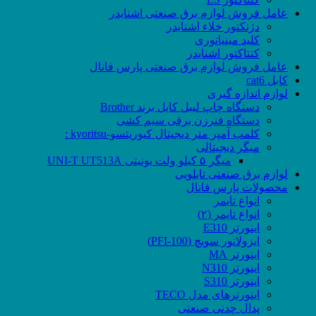
عامل فروش لوازم برق صنعتی اشنایدر
دژنکتور خلاء اشنایدر
کلید مینیاتوری
کنتاکتور اشنایدر
عامل فروش لوازم برق صنعتی پارس فانال
کابل cat6
لوازم اندازه گیری
دستگاه چاپ لیبل کابل برند Brother
دستگاه فنرزن برقی سیم کشی
کلمپ آمپر متر دیجیتال کیوریتسو-kyoritsu :
میگر دیجیتالی
میگر ۵ کیلو ولت یونیتی UNI-T UT513A
لوازم برق صنعتی تابلویی
محصولات پارس فانال
انواع تایمر
انواع تایمر (۲)
اینورتر E310
ایزولاتور سویچ (PFI-100)
اینورتر MA
اینورتر N310
اینورتر S310
اینورترهای مدل TECO
پدال چدنی صنعتی