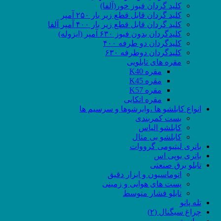
کلید گردان فیوز خور(آلفا)
کلید گردان قابل قطع زیر بار ۲۵۰ آمپر
کلید گردان قابل قطع زیر بار ۴۰۰ آمپر آلفا
کلیدگردان بدون فیوز ۶۳۰ آمپر (ایزوله)
کلیدگردان دو طرفه ۴۰۰
کلیدگردان دوطرفه ۶۳۰
مقره های تابلویی
مقره K40
مقره K45
مقره K57
مقره اتکایی
انواع کابلشو ها ،وایرشوها و سرسیم ها
بست کمربندی
کابلشو الیاس
کابلشو بی متال
باتری لیتیومی گرووات
باتری یوپی اس
تابلو برق صنعتی
اتوماسیون و ابزار دقیق
پست های هوایی و زمینی
تابلو فشار متوسط
تله پانو
چراغ سیگنال (۲)