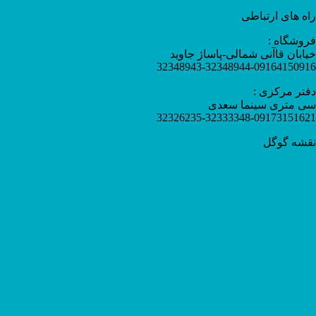
راه های ارتباطی
فروشگاه :
خیابان قاآنی شمالی-پاساژ جاوید
32348943-32348944-09164150916
دفتر مرکزی :
سی متری سینما سعدی
32326235-32333348-09173151621
نقشه گوگل