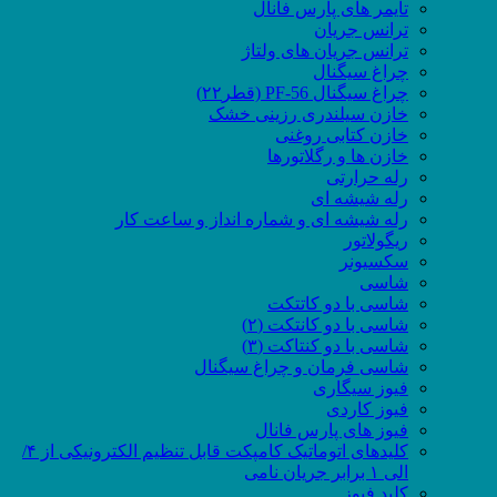
تایمر های پارس فانال
ترانس جریان
ترانس جریان های ولتاژ
چراغ سیگنال
چراغ سیگنال PF-56 (قطر۲۲)
خازن سیلندری رزینی خشک
خازن کتابی روغنی
خازن ها و رگلاتورها
رله حرارتی
رله شیشه ای
رله شیشه ای و شماره انداز و ساعت کار
ریگولاتور
سکسیونر
شاسی
شاسی با دو کاتتکت
شاسی با دو کانتکت (۲)
شاسی با دو کنتاکت (۳)
شاسی فرمان و چراغ سیگنال
فیوز سیگاری
فیوز کاردی
فیوز های پارس فانال
کلیدهای اتوماتیک کامپکت قابل تنظیم الکترونیکی از ۴/
الی ۱ برابر جریان نامی
کلید فیوز