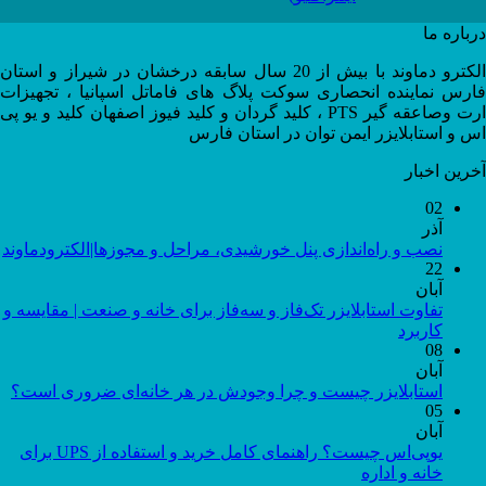
درباره ما
الکترو دماوند با بیش از 20 سال سابقه درخشان در شیراز و استان
فارس نماینده انحصاری سوکت پلاگ های فاماتل اسپانیا ، تجهیزات
ارت وصاعقه گیر PTS ، کلید گردان و کلید فیوز اصفهان کلید و یو پی
اس و استابلایزر ایمن توان در استان فارس
آخرین اخبار
02
آذر
نصب و راه‌اندازی پنل خورشیدی، مراحل و مجوزها|الکترودماوند
22
آبان
تفاوت استابلایزر تک‌فاز و سه‌فاز برای خانه و صنعت | مقایسه و
کاربرد
08
آبان
استابلایزر چیست و چرا وجودش در هر خانه‌ای ضروری است؟
05
آبان
یوپی‌اس چیست؟ راهنمای کامل خرید و استفاده از UPS برای
خانه و اداره