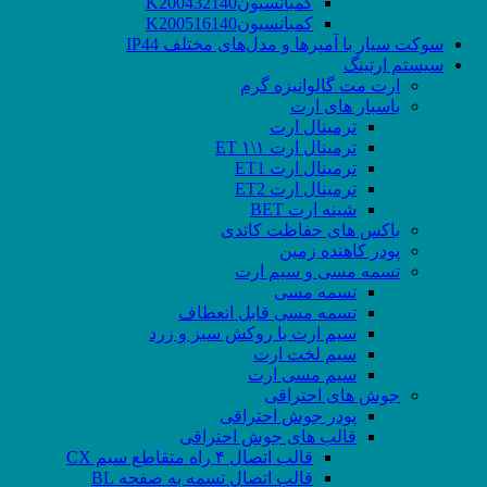
کمبانسیونK200432140
کمبانسیونK200516140
سوکت‌ سیار با آمپرها و مدل‌های مختلف IP44
سیستم ارتینگ
ارت مت گالوانیزه گرم
باسبار های ارت
ترمینال ارت
ترمینال ارت ۱\۱ ET
ترمینال ارت ET1
ترمینال ارت ET2
شینه ارت BET
باکس های حفاظت کاتدی
پودر کاهنده زمین
تسمه مسی و سیم ارت
تسمه مسی
تسمه مسی قابل انعطاف
سیم ارت با روکش سبز و زرد
سیم لخت ارت
سیم مسی ارت
جوش های احتراقی
پودر جوش احتراقی
قالب های جوش احتراقی
قالب اتصال ۴ راه متقاطع سیم CX
قالب اتصال تسمه به صفحه BL