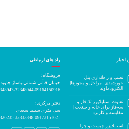
 اخبار
راه های ارتباطی
فروشگاه :
نصب و راه‌اندازی پنل
خیابان قاآنی شمالی-پاساژ جاوید
خورشیدی، مراحل و مجوزها|
الکترودماوند
348943-32348944-09164150916
تفاوت استابلایزر تک‌فاز و
دفتر مرکزی :
سه‌فاز برای خانه و صنعت |
سی متری سینما سعدی
مقایسه و کاربرد
326235-32333348-09173151621
استابلایزر چیست و چرا