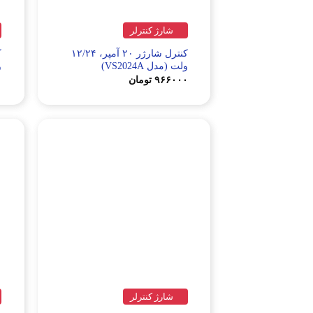
شارژ کنترلر
کنترل شارژر ۲۰ آمپر، ۱۲/۲۴
ولت (مدل VS2024A)
و
۹۶۶۰۰۰
تومان
۰
شارژ کنترلر