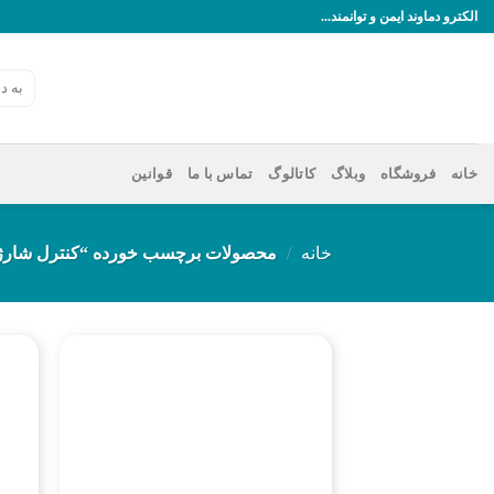
رش
الکترو دماوند ایمن و توانمند...
ه
حتوا
جستجو
برای:
خانه
فروشگاه
وبلاگ
کاتالوگ
تماس با ما
قوانین
خانه
/
محصولات برچسب خورده “کنترل شارژ PWM