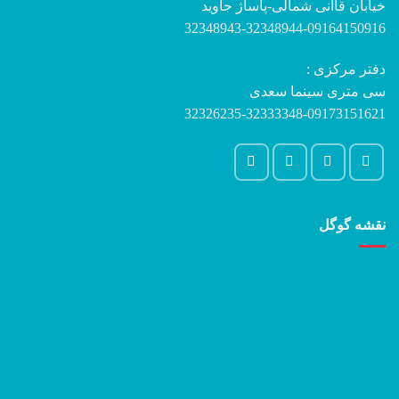
خیابان قاآنی شمالی-پاساژ جاوید
32348943-32348944-09164150916
دفتر مرکزی :
سی متری سینما سعدی
32326235-32333348-09173151621
نقشه گوگل