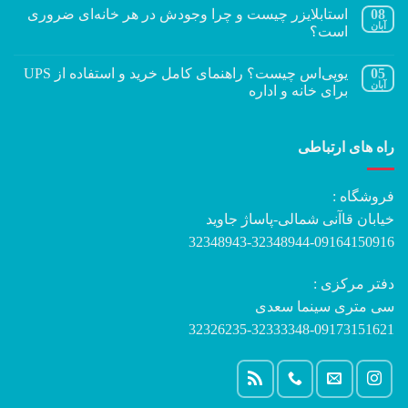
08
استابلایزر چیست و چرا وجودش در هر خانه‌ای ضروری
آبان
است؟
05
یوپی‌اس چیست؟ راهنمای کامل خرید و استفاده از UPS
آبان
برای خانه و اداره
راه های ارتباطی
فروشگاه :
خیابان قاآنی شمالی-پاساژ جاوید
32348943-32348944-09164150916
دفتر مرکزی :
سی متری سینما سعدی
32326235-32333348-09173151621