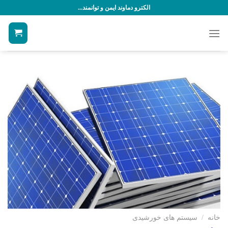
رش
الکترو دماوند ایمن و توانمند...
ه
حتوا
خانه
/
سیستم های خورشیدی