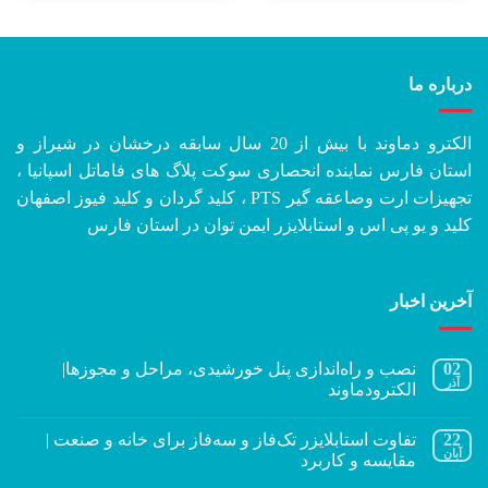
درباره ما
الکترو دماوند با بیش از 20 سال سابقه درخشان در شیراز و
استان فارس نماینده انحصاری سوکت پلاگ های فاماتل اسپانیا ،
تجهیزات ارت وصاعقه گیر PTS ، کلید گردان و کلید فیوز اصفهان
کلید و یو پی اس و استابلایزر ایمن توان در استان فارس
آخرین اخبار
02
نصب و راه‌اندازی پنل خورشیدی، مراحل و مجوزها|
آذر
الکترودماوند
22
تفاوت استابلایزر تک‌فاز و سه‌فاز برای خانه و صنعت |
آبان
مقایسه و کاربرد