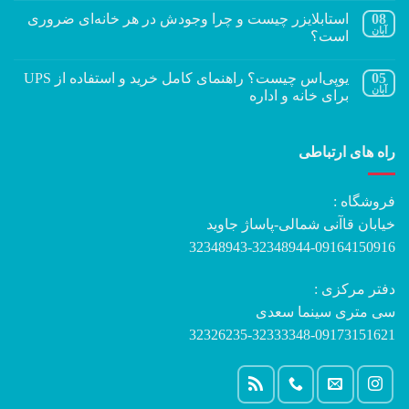
08
استابلایزر چیست و چرا وجودش در هر خانه‌ای ضروری
آبان
است؟
05
یوپی‌اس چیست؟ راهنمای کامل خرید و استفاده از UPS
آبان
برای خانه و اداره
راه های ارتباطی
فروشگاه :
خیابان قاآنی شمالی-پاساژ جاوید
32348943-32348944-09164150916
دفتر مرکزی :
سی متری سینما سعدی
32326235-32333348-09173151621