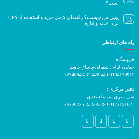
آبان
است؟
05
یوپی‌اس چیست؟ راهنمای کامل خرید و استفاده از UPS
آبان
برای خانه و اداره
راه های ارتباطی
فروشگاه :
خیابان قاآنی شمالی-پاساژ جاوید
32348943-32348944-09164150916
دفتر مرکزی :
سی متری سینما سعدی
32326235-32333348-09173151621