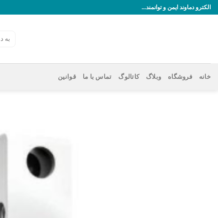
رش
الکترو دماوند ایمن و توانمند...
ه
حتوا
جستجو
برای:
خانه
فروشگاه
وبلاگ
کاتالوگ
تماس با ما
قوانین