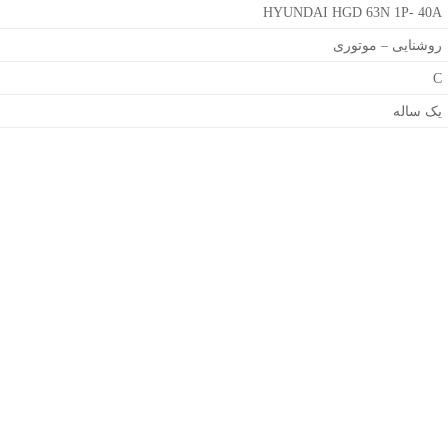
HYUNDAI HGD 63N 1P- 40A
روشنایی – موتوری
C
یک ساله