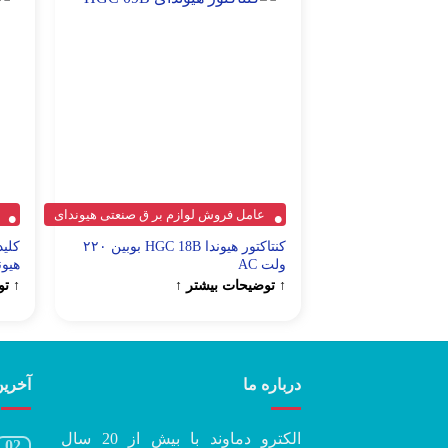
عامل فروش لوازم بر ق صنعتی هیوندای
کنتاکتور هیوندا HGC 18B بوبین ۲۲۰
ولت AC
هیون
↑ توضیحات بیشتر ↑
↑ تو
درباره ما
آخرین
الکترو دماوند با بیش از 20 سال
02