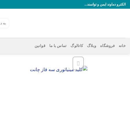
رش
الکترو دماوند ایمن و توانمند...
ه
حتوا
جستجو
برای:
خانه
فروشگاه
وبلاگ
کاتالوگ
تماس با ما
قوانین