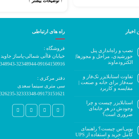
↑ توضیحات بیشتر ↑
 اخبار
راه های ارتباطی
فروشگاه :
نصب و راه‌اندازی پنل
خیابان قاآنی شمالی-پاساژ جاوید
خورشیدی، مراحل و مجوزها|
الکترودماوند
348943-32348944-09164150916
تفاوت استابلایزر تک‌فاز و
دفتر مرکزی :
سه‌فاز برای خانه و صنعت |
سی متری سینما سعدی
مقایسه و کاربرد
326235-32333348-09173151621
استابلایزر چیست و چرا
وجودش در هر خانه‌ای
ضروری است؟
یوپی‌اس چیست؟ راهنمای
کامل خرید و استفاده از UPS