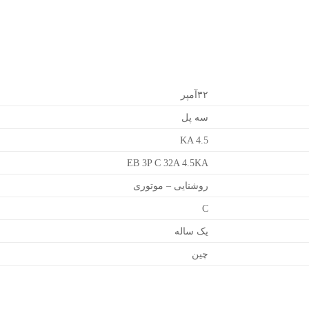
۳۲آمپر
سه پل
KA 4.5
EB 3P C 32A 4.5KA
روشنایی – موتوری
C
یک ساله
چین