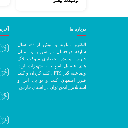
↑ توضیحات بیشتر ↑
درباره ما
آخرین
الکترو دماوند با بیش از 20 سال
02
آذر
سابقه درخشان در شیراز و استان
فارس نماینده انحصاری سوکت پلاگ
های فاماتل اسپانیا ، تجهیزات ارت
22
وصاعقه گیر PTS ، کلید گردان و کلید
آبان
فیوز اصفهان کلید و یو پی اس و
استابلایزر ایمن توان در استان فارس
08
آبان
05
آبان