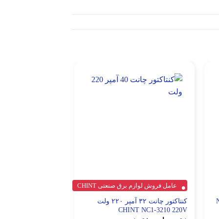
عامل فروش لوازم برق صنعتی CHINT
بی متال چانت CHINT
NR2
کنتاکتور چانت ۳۲ آمپر ۲۲۰ ولت
6 A
CHINT NC1-3210 220V