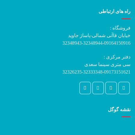
راه های ارتباطی
فروشگاه :
خیابان قاآنی شمالی-پاساژ جاوید
32348943-32348944-09164150916
دفتر مرکزی :
سی متری سینما سعدی
32326235-32333348-09173151621
نقشه گوگل