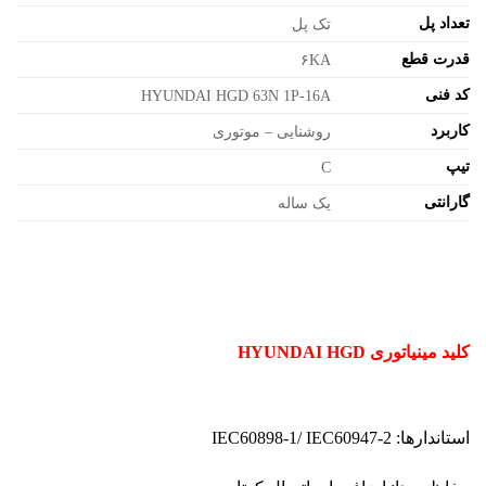
تعداد پل
تک پل
قدرت قطع
۶KA
کد فنی
HYUNDAI HGD 63N 1P-16A
کاربرد
روشنایی – موتوری
تیپ
C
گارانتی
یک ساله
کلید مینیاتوری HYUNDAI HGD
استاندارها:
IEC60898-1/ IEC60947-2