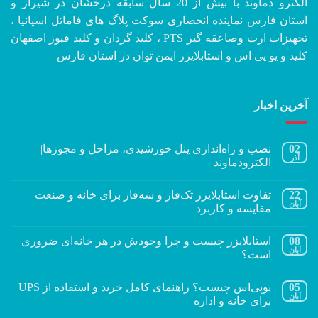
الکترو دماوند با بیش از 20 سال سابقه درخشان در شیراز و
استان فارس نماینده انحصاری سوکت پلاگ های فاماتل اسپانیا ،
تجهیزات ارت وصاعقه گیر PTS ، کلید گردان و کلید فیوز اصفهان
کلید و یو پی اس و استابلایزر ایمن توان در استان فارس
آخرین اخبار
02
نصب و راه‌اندازی پنل خورشیدی، مراحل و مجوزها|
آذر
الکترودماوند
22
تفاوت استابلایزر تک‌فاز و سه‌فاز برای خانه و صنعت |
آبان
مقایسه و کاربرد
08
استابلایزر چیست و چرا وجودش در هر خانه‌ای ضروری
آبان
است؟
05
یوپی‌اس چیست؟ راهنمای کامل خرید و استفاده از UPS
آبان
برای خانه و اداره