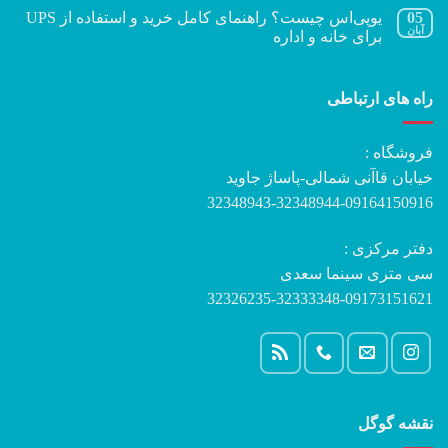
05
یوپی‌اس چیست؟ راهنمای کامل خرید و استفاده از UPS
آبان
برای خانه و اداره
راه های ارتباطی
فروشگاه :
خیابان قاآنی شمالی-پاساژ جاوید
32348943-32348944-09164150916
دفتر مرکزی :
سی متری سینما سعدی
32326235-32333348-09173151621
نقشه گوگل