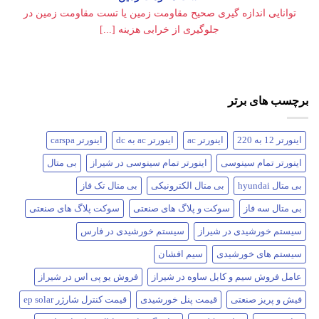
توانایی اندازه گیری صحیح مقاومت زمین یا تست مقاومت زمین در
جلوگیری از خرابی هزینه [...]
برچسب های برتر
اینورتر 12 به 220
اینورتر ac
اینورتر ac به dc
اینورتر carspa
اینورتر تمام سینوسی
اینورتر تمام سینوسی در شیراز
بی متال
بی متال hyundai
بی متال الکترونیکی
بی متال تک فاز
بی متال سه فاز
سوکت و پلاگ های صنعتی
سوکت پلاگ های صنعتی
سیستم خورشیدی در شیراز
سیستم خورشیدی در فارس
سیستم های خورشیدی
سیم افشان
عامل فروش سیم و کابل ساوه در شیراز
فروش یو پی اس در شیراز
فیش و پریز صنعتی
قیمت پنل خورشیدی
قیمت کنترل شارژر ep solar