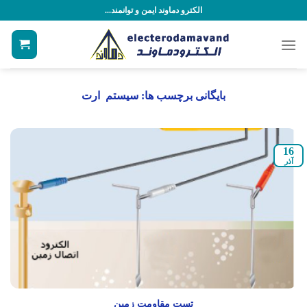
رش
الکترو دماوند ایمن و توانمند...
ه
حتوا
بایگانی برچسب ها:
سیستم ارت
16
آذر
تست مقاومت زمین