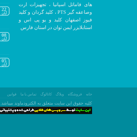
های فاماتل اسپانیا ، تجهیزات ارت
22
وصاعقه گیر PTS ، کلید گردان و کلید
آبان
فیوز اصفهان کلید و یو پی اس و
استابلایزر ایمن توان در استان فارس
08
آبان
05
آبان
خانه
فروشگاه
وبلاگ
کاتالوگ
تماس با ما
قوانین
کلیه حقوق این سایت متعلق به الکترودماوند میباشد.