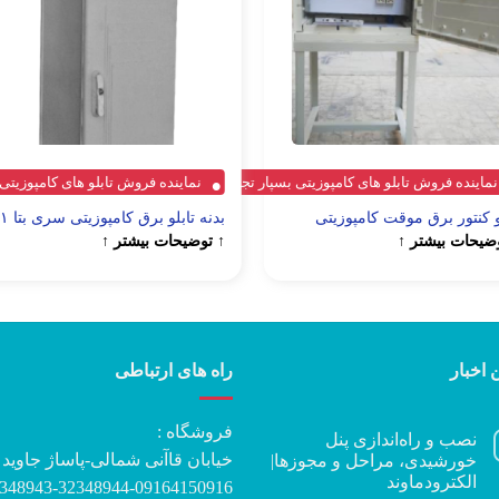
نماینده فروش تابلو های کامپوزیتی بسپار تجهیز ایستا الکتریک (بتا)
نماینده فروش تابلو های کامپوزیتی ب
و کنتور برق موقت کامپوزیتی
بدنه تابلو برق کامپوزیتی سری بتا ۱
ضیحات بیشتر ↑
↑ توضیحات بیشتر ↑
 اخبار
راه های ارتباطی
فروشگاه :
نصب و راه‌اندازی پنل
خیابان قاآنی شمالی-پاساژ جاوید
خورشیدی، مراحل و مجوزها|
الکترودماوند
348943-32348944-09164150916