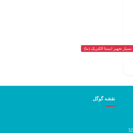
سپار تجهیز ایستا الکتریک (بتا)
نقشه گوگل
32