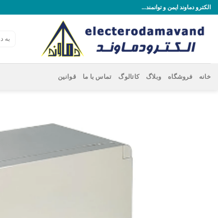
رش
الکترو دماوند ایمن و توانمند...
ه
حتوا
جستجو
برای:
خانه
فروشگاه
وبلاگ
کاتالوگ
تماس با ما
قوانین