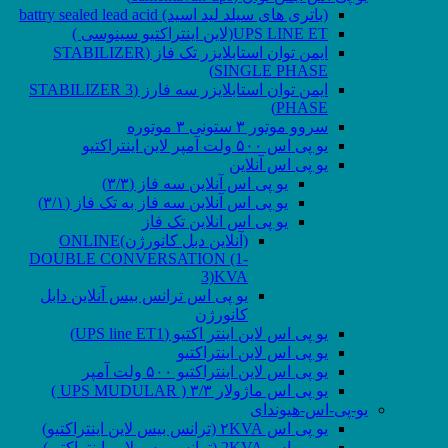
(باتری های سیلد لید اسید) battry sealed lead acid
UPS LINE ET(لاین اینتراکتیو سینوسی )
ایمن توان استابلایزر تک فاز (STABILIZER
SINGLE PHASE)
ایمن توان استابلایزر سه فارز (STABILIZER 3
PHASE)
سروو موتور ۳ ستونی ۳ موتوره
یو پی اس ۵۰۰ ولت آمپر لاین اینتراکتیو
یو پی اس آنلاین
یو پی اس آنلاین سه فاز (۳/۳)
یو پی اس آنلاین سه فاز به تک فاز (۳/۱)
یو پی اس انلاین تک فاز
(آنلاین دبل کانورژن)ONLINE
DOUBLE CONVERSATION (1-
3)KVA
یو پی اس ترانس بیس آنلاین دابل
کانورژن
یو پی اس لاین اینتر اکتیو (UPS line ET1)
یو پی اس لاین اینتراکتیو
یو پی اس لاین اینتراکتیو ۵۰۰ ولت آمپر
یو پی اس ماژولار ۳/۳ ( UPS MUDULAR )
یو-پی-اس-هیوندای
یو پی اس ۲KVA (ترانس بیس لاین اینتراکتیو)
یو پی اس 2KVA (ترانس بیس لاین اینتراکتیو)