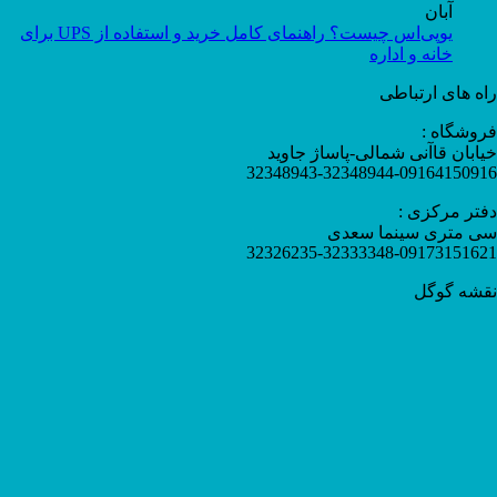
آبان
یوپی‌اس چیست؟ راهنمای کامل خرید و استفاده از UPS برای
خانه و اداره
راه های ارتباطی
فروشگاه :
خیابان قاآنی شمالی-پاساژ جاوید
32348943-32348944-09164150916
دفتر مرکزی :
سی متری سینما سعدی
32326235-32333348-09173151621
نقشه گوگل