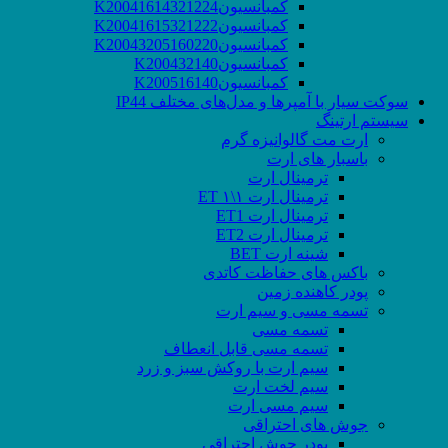
کمبانسیونK20041614321224
کمبانسیونK20041615321222
کمبانسیونK20043205160220
کمبانسیونK200432140
کمبانسیونK200516140
سوکت‌ سیار با آمپرها و مدل‌های مختلف IP44
سیستم ارتینگ
ارت مت گالوانیزه گرم
باسبار های ارت
ترمینال ارت
ترمینال ارت ۱\۱ ET
ترمینال ارت ET1
ترمینال ارت ET2
شینه ارت BET
باکس های حفاظت کاتدی
پودر کاهنده زمین
تسمه مسی و سیم ارت
تسمه مسی
تسمه مسی قابل انعطاف
سیم ارت با روکش سبز و زرد
سیم لخت ارت
سیم مسی ارت
جوش های احتراقی
پودر جوش احتراقی