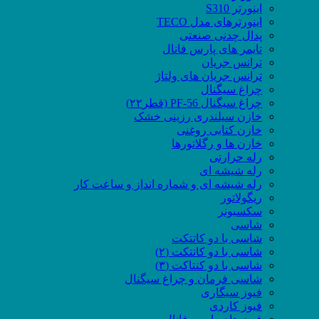
اینورتر S310
اینورترهای مدل TECO
پدال چدنی صنعتی
تایمر های پارس فانال
ترانس جریان
ترانس جریان های ولتاژ
چراغ سیگنال
چراغ سیگنال PF-56 (قطر۲۲)
خازن سیلندری رزینی خشک
خازن کتابی روغنی
خازن ها و رگلاتورها
رله حرارتی
رله شیشه ای
رله شیشه ای و شماره انداز و ساعت کار
ریگولاتور
سکسیونر
شاسی
شاسی با دو کاتتکت
شاسی با دو کانتکت (۲)
شاسی با دو کنتاکت (۳)
شاسی فرمان و چراغ سیگنال
فیوز سیگاری
فیوز کاردی