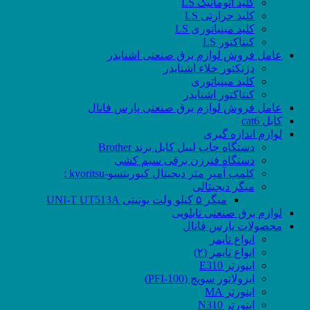
کلید اتوماتیک LS
کلید حرارتی LS
کلید مینیاتوری LS
کنتاکتور LS
عامل فروش لوازم برق صنعتی اشنایدر
دژنکتور خلاء اشنایدر
کلید مینیاتوری
کنتاکتور اشنایدر
عامل فروش لوازم برق صنعتی پارس فانال
کابل cat6
لوازم اندازه گیری
دستگاه چاپ لیبل کابل برند Brother
دستگاه فنرزن برقی سیم کشی
کلمپ آمپر متر دیجیتال کیوریتسو-kyoritsu :
میگر دیجیتالی
میگر ۵ کیلو ولت یونیتی UNI-T UT513A
لوازم برق صنعتی تابلویی
محصولات پارس فانال
انواع تایمر
انواع تایمر (۲)
اینورتر E310
ایزولاتور سویچ (PFI-100)
اینورتر MA
اینورتر N310