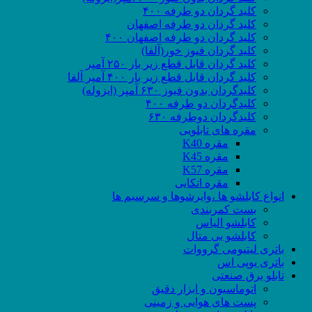
کلید گردان دو طرفه ۴۰۰
کلید گردان دو طرفه اصفهان
کلید گردان دو طرفه اصفهان ۴۰۰
کلید گردان فیوز خور(آلفا)
کلید گردان قابل قطع زیر بار ۲۵۰ آمپر
کلید گردان قابل قطع زیر بار ۴۰۰ آمپر آلفا
کلیدگردان بدون فیوز ۶۳۰ آمپر (ایزوله)
کلیدگردان دو طرفه ۴۰۰
کلیدگردان دوطرفه ۶۳۰
مقره های تابلویی
مقره K40
مقره K45
مقره K57
مقره اتکایی
انواع کابلشو ها ،وایرشوها و سرسیم ها
بست کمربندی
کابلشو الیاس
کابلشو بی متال
باتری لیتیومی گرووات
باتری یوپی اس
تابلو برق صنعتی
اتوماسیون و ابزار دقیق
پست های هوایی و زمینی