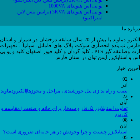
یو پی اس هیوندای 1000VA
یو پی اس هیوندای 3KVA (ترانس بیس لاین
اینتراکتیو)
درباره ما
الکترو دماوند با بیش از 20 سال سابقه درخشان در شیراز و استان
فارس نماینده انحصاری سوکت پلاگ های فاماتل اسپانیا ، تجهیزات
ارت وصاعقه گیر PTS ، کلید گردان و کلید فیوز اصفهان کلید و یو پی
اس و استابلایزر ایمن توان در استان فارس
آخرین اخبار
02
آذر
نصب و راه‌اندازی پنل خورشیدی، مراحل و مجوزها|الکترودماوند
22
آبان
تفاوت استابلایزر تک‌فاز و سه‌فاز برای خانه و صنعت | مقایسه و
کاربرد
08
آبان
استابلایزر چیست و چرا وجودش در هر خانه‌ای ضروری است؟
05