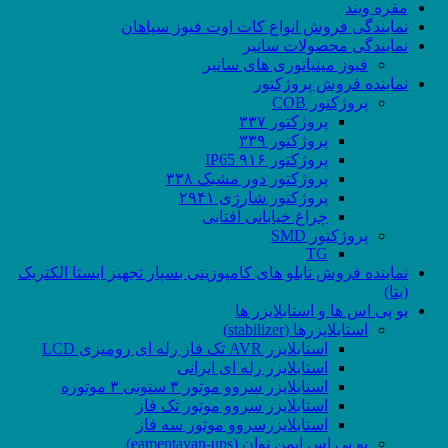
مقره ویند
نمایندگی فروش انواع کات اوت فیوز سپاهان
نمایندگی محصولات سانیر
فیوز مینیاتوری های سانیر
نماینده فروش پروژکتور
پروژکتور COB
پروژکتور ۳۳۷
پروژکتور ۳۳۹
پروژکتور ۹۱۶ IP65
پروژکتور دور مشبک ۳۳۸
پروژکتور شارژی ۲۹۴۱
چراغ خیابانی آفتابی
پروژکتور SMD
TG
نماینده فروش تابلو های کامپوزیتی بسپار تجهیز ایستا الکتریک
(بتا)
یو پی اس ها و استابلایزر ها
استابلایزرها (stabilizer)
استابلایزر AVR تک فاز رله ای رومیزی LCD
استابلایزر رله ای ایرانی
استابلایزر سروو موتور ۳ ستونی ۳ موتوره
استابلایزر سروو موتور تک فاز
استابلایزرسروو موتور سه فاز
یو پی اس ایمن توان (eamentavan-ups)