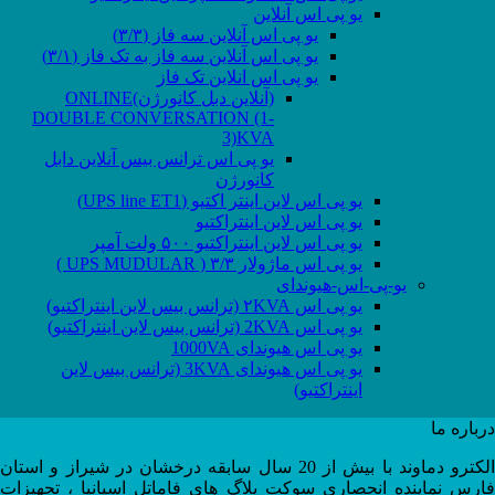
یو پی اس آنلاین
یو پی اس آنلاین سه فاز (۳/۳)
یو پی اس آنلاین سه فاز به تک فاز (۳/۱)
یو پی اس انلاین تک فاز
(آنلاین دبل کانورژن)ONLINE
DOUBLE CONVERSATION (1-
3)KVA
یو پی اس ترانس بیس آنلاین دابل
کانورژن
یو پی اس لاین اینتر اکتیو (UPS line ET1)
یو پی اس لاین اینتراکتیو
یو پی اس لاین اینتراکتیو ۵۰۰ ولت آمپر
یو پی اس ماژولار ۳/۳ ( UPS MUDULAR )
یو-پی-اس-هیوندای
یو پی اس ۲KVA (ترانس بیس لاین اینتراکتیو)
یو پی اس 2KVA (ترانس بیس لاین اینتراکتیو)
یو پی اس هیوندای 1000VA
یو پی اس هیوندای 3KVA (ترانس بیس لاین
اینتراکتیو)
درباره ما
الکترو دماوند با بیش از 20 سال سابقه درخشان در شیراز و استان
فارس نماینده انحصاری سوکت پلاگ های فاماتل اسپانیا ، تجهیزات