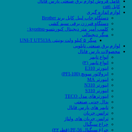
عامل فروش لوازم برق صنعتی پارس فانال
کابل cat6
لوازم اندازه گیری
دستگاه چاپ لیبل کابل برند Brother
دستگاه فنرزن برقی سیم کشی
کلمپ آمپر متر دیجیتال کیوریتسو-kyoritsu :
میگر دیجیتالی
میگر ۵ کیلو ولت یونیتی UNI-T UT513A
لوازم برق صنعتی تابلویی
محصولات پارس فانال
انواع تایمر
انواع تایمر (۲)
اینورتر E310
ایزولاتور سویچ (PFI-100)
اینورتر MA
اینورتر N310
اینورتر S310
اینورترهای مدل TECO
پدال چدنی صنعتی
تایمر های پارس فانال
ترانس جریان
ترانس جریان های ولتاژ
چراغ سیگنال
چراغ سیگنال PF-56 (قطر۲۲)