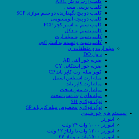
کلمپ ارت به بتن ARC
کلمپ پرسی مسی
کلمپ دو پیچ نگهدارنده دو سیم موازی SCP
کلمپ دو پیچه آلومینیومی
کلمپ سیم به استراکچر FCP
کلمپ سیم به دکل
کلمپ سیم به میله ارت
کلمپ سیم و تسمه به استراکچر
میله ارت و متعلقات آن
داول DO
ضربه خور آلنی AD
ضربه خور استکانی CY
کوپر میله ارت کاپر باند CP
میله ارت استنلس استیل
میله ارت کاپر باند
میله ارت مس سخت
میله های ارت مس سخت
نوک فولادی SH
نوک فولادی مخصوص میله کاپرباند SP
سیستم های خورشیدی
اینورتر
اینورتر ۱۰۰۰ وات ۲۴ ولت
اینورتر ۱۲۰۰ وات با ولتاژ ۱۲ ولت
اینورتر ۱۵۰۰وات با ولتاژ ۲۴