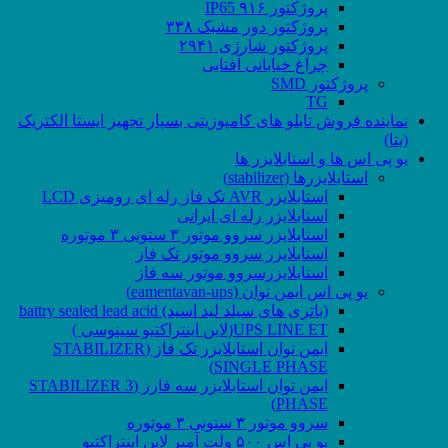
پروژکتور ۹۱۶ IP65
پروژکتور دور مشبک ۳۳۸
پروژکتور شارژی ۲۹۴۱
چراغ خیابانی آفتابی
پروژکتور SMD
TG
نماینده فروش تابلو های کامپوزیتی بسپار تجهیز ایستا الکتریک
(بتا)
یو پی اس ها و استابلایزر ها
استابلایزرها (stabilizer)
استابلایزر AVR تک فاز رله ای رومیزی LCD
استابلایزر رله ای ایرانی
استابلایزر سروو موتور ۳ ستونی ۳ موتوره
استابلایزر سروو موتور تک فاز
استابلایزرسروو موتور سه فاز
یو پی اس ایمن توان (eamentavan-ups)
(باتری های سیلد لید اسید) battry sealed lead acid
UPS LINE ET(لاین اینتراکتیو سینوسی )
ایمن توان استابلایزر تک فاز (STABILIZER
SINGLE PHASE)
ایمن توان استابلایزر سه فارز (STABILIZER 3
PHASE)
سروو موتور ۳ ستونی ۳ موتوره
یو پی اس ۵۰۰ ولت آمپر لاین اینتراکتیو