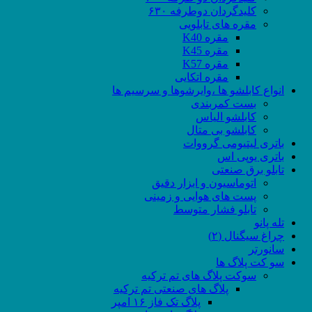
کلیدگردان دوطرفه ۶۳۰
مقره های تابلویی
مقره K40
مقره K45
مقره K57
مقره اتکایی
انواع کابلشو ها ،وایرشوها و سرسیم ها
بست کمربندی
کابلشو الیاس
کابلشو بی متال
باتری لیتیومی گرووات
باتری یوپی اس
تابلو برق صنعتی
اتوماسیون و ابزار دقیق
پست های هوایی و زمینی
تابلو فشار متوسط
تله پانو
چراغ سیگنال (۲)
سانورتر
سو کت پلاگ ها
سوکت پلاگ های تم ترکیه
پلاگ های صنعتی تم ترکیه
پلاگ تک فاز ۱۶ امپر