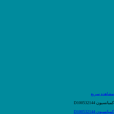
مشاهده سریع
کمبانسیون D100532144
کمبانسیون D100532144