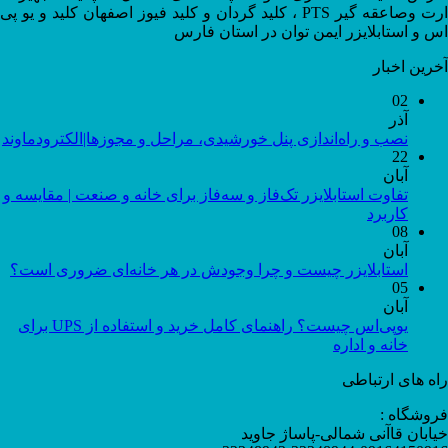
ارت وصاعقه گیر PTS ، کلید گردان و کلید فیوز اصفهان کلید و یو پی
اس و استابلایزر ایمن توان در استان فارس
آخرین اخبار
02
آذر
نصب و راه‌اندازی پنل خورشیدی، مراحل و مجوزها|الکترودماوند
22
آبان
تفاوت استابلایزر تک‌فاز و سه‌فاز برای خانه و صنعت | مقایسه و
کاربرد
08
آبان
استابلایزر چیست و چرا وجودش در هر خانه‌ای ضروری است؟
05
آبان
یوپی‌اس چیست؟ راهنمای کامل خرید و استفاده از UPS برای
خانه و اداره
راه های ارتباطی
فروشگاه :
خیابان قاآنی شمالی-پاساژ جاوید