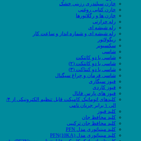
خازن سیلندری رزینی خشک
خازن کتابی روغنی
خازن ها و رگلاتورها
رله حرارتی
رله شیشه ای
رله شیشه ای و شماره انداز و ساعت کار
ریگولاتور
سکسیونر
شاسی
شاسی با دو کاتتکت
شاسی با دو کانتکت (۲)
شاسی با دو کنتاکت (۳)
شاسی فرمان و چراغ سیگنال
فیوز سیگاری
فیوز کاردی
فیوز های پارس فانال
کلیدهای اتوماتیک کامپکت قابل تنظیم الکترونیکی از ۴/
الی ۱ برابر جریان نامی
کلید فیوز
کلید محافظ جان
کلید محافظ جان ترکیبی
کلید مینیاتوری مدل PFN
کلید مینیاتوری مدل PFN(10KA)