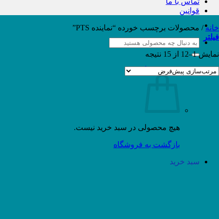
تماس با ما
قوانین
خانه
/
محصولات برچسب خورده “نماینده PTS”
فیلتر
جستجو
برای:
نمایش 1–12 از 15 نتیجه
سبد خرید /
۰
تومان
هیچ محصولی در سبد خرید نیست.
بازگشت به فروشگاه
سبد خرید